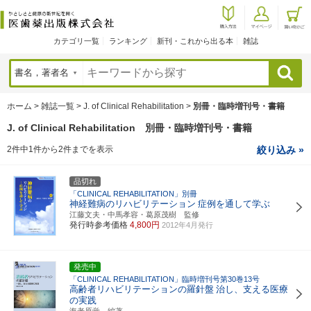
カテゴリ一覧
ランキング
新刊・これから出る本
雑誌
検索
ホーム
>
雑誌一覧
>
J. of Clinical Rehabilitation
>
別冊・臨時増刊号・書籍
J. of Clinical Rehabilitation 別冊・臨時増刊号・書籍
2件中1件から2件までを表示
絞り込み »
品切れ
「CLINICAL REHABILITATION」別冊
神経難病のリハビリテーション
症例を通して学ぶ
江藤文夫・中馬孝容・葛原茂樹 監修
発行時参考価格
4,800円
2012年4月発行
発売中
「CLINICAL REHABILITATION」臨時増刊号第30巻13号
高齢者リハビリテーションの羅針盤
治し、支える医療
の実践
海老原覚 編著