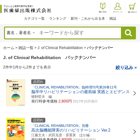
カテゴリ一覧
ランキング
新刊・これから出る本
雑誌
検索
ホーム
>
雑誌一覧
>
J. of Clinical Rehabilitation
>
バックナンバー
J. of Clinical Rehabilitation バックナンバー
2件中1件から2件までを表示
絞り込み »
品切れ
「CLINICAL REHABILITATION」臨時増刊号第26巻11号
脳卒中リハビリテーションの最前線
実践とエビデンス
猪飼哲夫 編
発行時参考価格
2,800円
2017年10月発行
品切れ
「CLINICAL REHABILITATION」別冊
高次脳機能障害のリハビリテーション
Ver.2
江藤文夫・武田克彦・原寛美 ほか編
発行時参考価格
4,800円
2004年6月発行