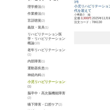
3号
小児リハビリテーション
理学療法
(5)
代を迎えて
作業療法
(5)
小﨑慶介 編
定価
3,300円
2025年11月
言語聴覚
(2)
注文コード：786130
義肢・装具
(1)
リハビリテーション医
学・リハビリテーション
概論
(10)
老年リハビリテーション
(1)
内部障害
(1)
運動器疾患
(3)
神経内科
(2)
小児リハビリテーション
(1)
脳卒中・高次脳機能障害
(2)
嚥下障害・口腔ケア
(2)