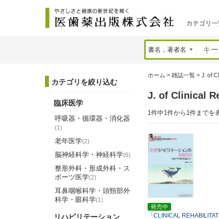
カテゴリ一
ホーム
>
雑誌一覧
>
J. of C
カテゴリを絞り込む
J. of Clinic
臨床医学
1件中1件から1件までを
呼吸器・循環器・消化器
(1)
老年医学
(2)
脳神経科学・神経科学
(6)
整形外科・形成外科・ス
ポーツ医学
(2)
耳鼻咽喉科学・頭頸部外
科学・眼科学
(1)
発売中
「CLINICAL REHABILI
リハビリテーション