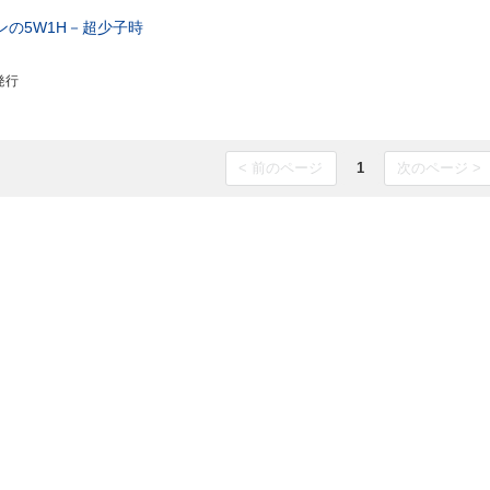
の5W1H－超少子時
発行
< 前のページ
1
次のページ >