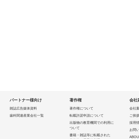
パートナー様向け
著作権
会社
雑誌広告媒体資料
著作権について
会社
歯科関連産業会社一覧
転載許諾申請について
ご挨
出版物の教育機関での利用に
採用
ついて
お問
書籍・雑誌等に転載された
ABOU