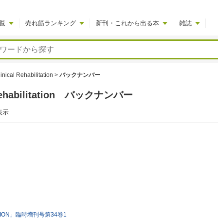
覧
売れ筋ランキング
新刊・これから出る本
雑誌
linical Rehabilitation
>
バックナンバー
al Rehabilitation バックナンバー
表示
TATION」臨時増刊号第34巻1