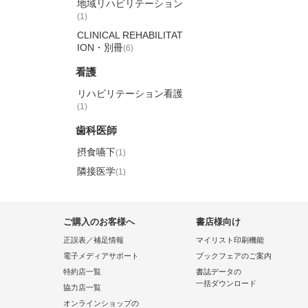
地域リハビリテーション
(1)
CLINICAL REHABILITAT
ION・別冊
(6)
看護
リハビリテーション看護
(1)
歯科医師
摂食嚥下
(1)
隣接医学
(1)
ご購入のお客様へ
書店様向け
正誤表／補足情報
マイリスト印刷機能
電子メディアサポート
ブックフェアのご案内
特約店一覧
書誌データの
一括ダウンロード
協力店一覧
オンラインショップの