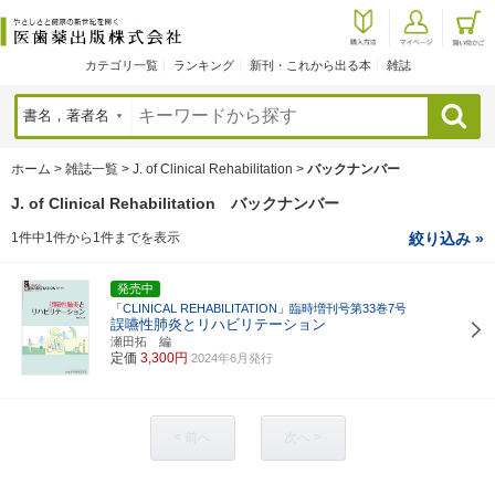
カテゴリ一覧
ランキング
新刊・これから出る本
雑誌
検索
ホーム
>
雑誌一覧
>
J. of Clinical Rehabilitation
>
バックナンバー
J. of Clinical Rehabilitation バックナンバー
1件中1件から1件までを表示
絞り込み »
発売中
「CLINICAL REHABILITATION」臨時増刊号第33巻7号
誤嚥性肺炎とリハビリテーション
瀬田拓 編
定価
3,300円
2024年6月発行
< 前へ
次へ >