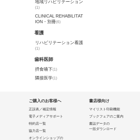
地域リハビリテーション
(1)
CLINICAL REHABILITAT
ION・別冊
(6)
看護
リハビリテーション看護
(1)
歯科医師
摂食嚥下
(1)
隣接医学
(1)
ご購入のお客様へ
書店様向け
正誤表／補足情報
マイリスト印刷機能
電子メディアサポート
ブックフェアのご案内
特約店一覧
書誌データの
一括ダウンロード
協力店一覧
オンラインショップの