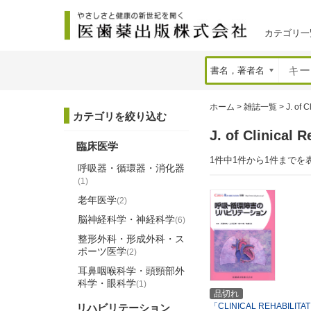
カテゴリ一
ホーム
>
雑誌一覧
>
J. of C
カテゴリを絞り込む
J. of Clinic
臨床医学
1件中1件から1件までを
呼吸器・循環器・消化器
(1)
老年医学
(2)
脳神経科学・神経科学
(6)
整形外科・形成外科・ス
ポーツ医学
(2)
耳鼻咽喉科学・頭頸部外
科学・眼科学
(1)
品切れ
「CLINICAL REHABILIT
リハビリテーション