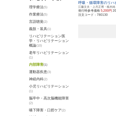
呼吸・循環障害のリハ
理学療法
江藤文夫・上月正博・植木純
(5)
発行時参考価格
5,200円
2
作業療法
(5)
注文コード：780130
言語聴覚
(2)
義肢・装具
(1)
リハビリテーション医
学・リハビリテーション
概論
(10)
老年リハビリテーション
(1)
内部障害
(1)
運動器疾患
(3)
神経内科
(2)
小児リハビリテーション
(1)
脳卒中・高次脳機能障害
(2)
嚥下障害・口腔ケア
(2)