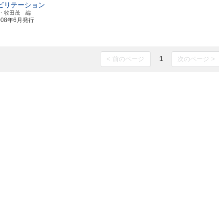
ビリテーション
・牧田茂 編
008年6月発行
< 前のページ
1
次のページ >