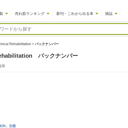
覧
売れ筋ランキング
新刊・これから出る本
雑誌
linical Rehabilitation
>
バックナンバー
al Rehabilitation バックナンバー
表示
ATION」別冊