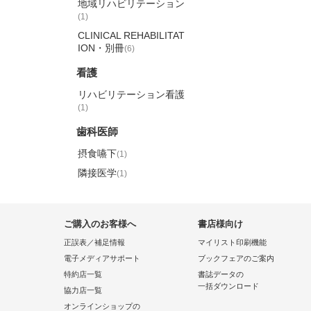
地域リハビリテーション
(1)
CLINICAL REHABILITAT
ION・別冊
(6)
看護
リハビリテーション看護
(1)
歯科医師
摂食嚥下
(1)
隣接医学
(1)
ご購入のお客様へ
書店様向け
正誤表／補足情報
マイリスト印刷機能
電子メディアサポート
ブックフェアのご案内
特約店一覧
書誌データの
一括ダウンロード
協力店一覧
オンラインショップの