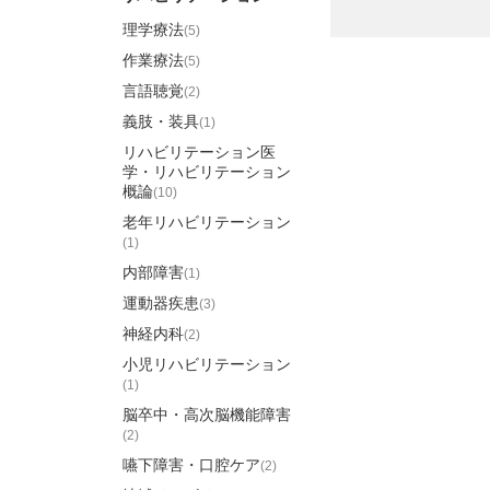
理学療法
(5)
作業療法
(5)
言語聴覚
(2)
義肢・装具
(1)
リハビリテーション医
学・リハビリテーション
概論
(10)
老年リハビリテーション
(1)
内部障害
(1)
運動器疾患
(3)
神経内科
(2)
小児リハビリテーション
(1)
脳卒中・高次脳機能障害
(2)
嚥下障害・口腔ケア
(2)