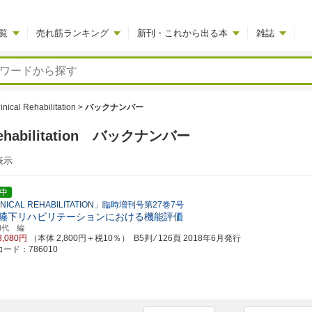
覧
売れ筋ランキング
新刊・これから出る本
雑誌
linical Rehabilitation
>
バックナンバー
al Rehabilitation バックナンバー
表示
中
INICAL REHABILITATION」臨時増刊号第27巻7号
嚥下リハビリテーションにおける機能評価
和代 編
3,080円
（本体 2,800円＋税10％） B5判 ⁄ 126頁
2018年6月発行
ード：786010