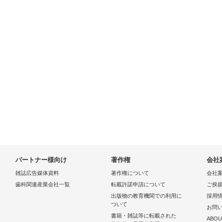
パートナー様向け
著作権
会社
雑誌広告媒体資料
著作権について
会社
歯科関連産業会社一覧
転載許諾申請について
ご挨
出版物の教育機関での利用に
採用
ついて
お問
書籍・雑誌等に転載された
ABOU