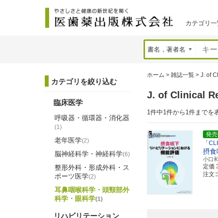
カテゴリ一
ホーム
>
雑誌一覧
>
J. of C
カテゴリを絞り込む
J. of Clinic
臨床医学
1件中1件から1件までを
呼吸器・循環器・消化器
(1)
発売
老年医学
(2)
「CL
摂食
脳神経科学・神経科学
(6)
小口
定価
整形外科・形成外科・ス
注文コ
ポーツ医学
(2)
耳鼻咽喉科学・頭頸部外
科学・眼科学
(1)
リハビリテーション