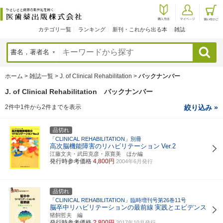
カテゴリ一覧
ランキング
新刊・これから出る本
雑誌
検索
ホーム
>
雑誌一覧
>
J. of Clinical Rehabilitation
>
バックナンバー
J. of Clinical Rehabilitation バックナンバー
2件中1件から2件までを表示
絞り込み »
品切れ
「CLINICAL REHABILITATION」別冊
高次脳機能障害のリハビリテーション
Ver.2
江藤文夫・武田克彦・原寛美 ほか編
発行時参考価格
4,800円
2004年6月発行
品切れ
「CLINICAL REHABILITATION」臨時増刊号第26巻11号
脳卒中リハビリテーションの最前線
実践とエビデンス
猪飼哲夫 編
発行時参考価格
2,800円
2017年10月発行