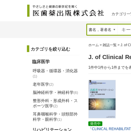
カテゴリ一
ホーム
>
雑誌一覧
>
J. of C
カテゴリを絞り込む
J. of Clinic
臨床医学
1件中1件から1件までを
呼吸器・循環器・消化器
(1)
老年医学
(2)
脳神経科学・神経科学
(6)
整形外科・形成外科・ス
ポーツ医学
(2)
耳鼻咽喉科学・頭頸部外
科学・眼科学
(1)
発売中
「CLINICAL REHABILI
リハビリテーション