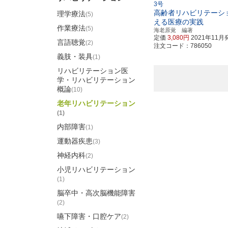
3号
高齢者リハビリテーシ
理学療法
(5)
える医療の実践
作業療法
(5)
海老原覚 編著
定価
3,080円
2021年11月
言語聴覚
(2)
注文コード：786050
義肢・装具
(1)
リハビリテーション医
学・リハビリテーション
概論
(10)
老年リハビリテーション
(1)
内部障害
(1)
運動器疾患
(3)
神経内科
(2)
小児リハビリテーション
(1)
脳卒中・高次脳機能障害
(2)
嚥下障害・口腔ケア
(2)