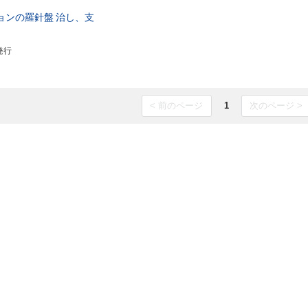
ョンの羅針盤
治し、支
発行
< 前のページ
1
次のページ >