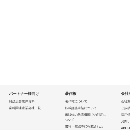
パートナー様向け
著作権
会社
雑誌広告媒体資料
著作権について
会社
歯科関連産業会社一覧
転載許諾申請について
ご挨
出版物の教育機関での利用に
採用
ついて
お問
書籍・雑誌等に転載された
ABOU