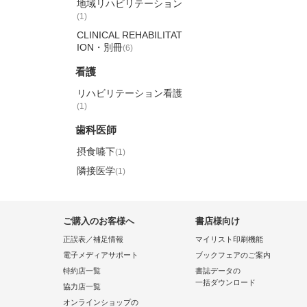
地域リハビリテーション
(1)
CLINICAL REHABILITAT
ION・別冊
(6)
看護
リハビリテーション看護
(1)
歯科医師
摂食嚥下
(1)
隣接医学
(1)
ご購入のお客様へ
書店様向け
正誤表／補足情報
マイリスト印刷機能
電子メディアサポート
ブックフェアのご案内
特約店一覧
書誌データの
一括ダウンロード
協力店一覧
オンラインショップの