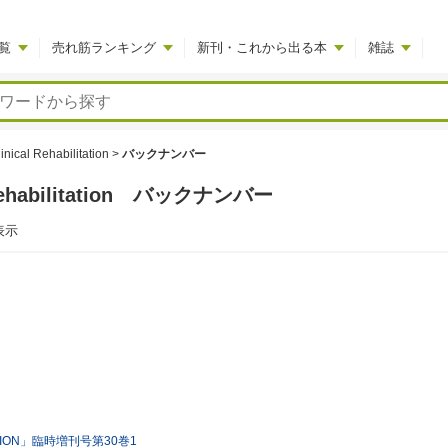
覧
売れ筋ランキング
新刊・これから出る本
雑誌
linical Rehabilitation
>
バックナンバー
al Rehabilitation バックナンバー
表示
TATION」臨時増刊号第30巻1