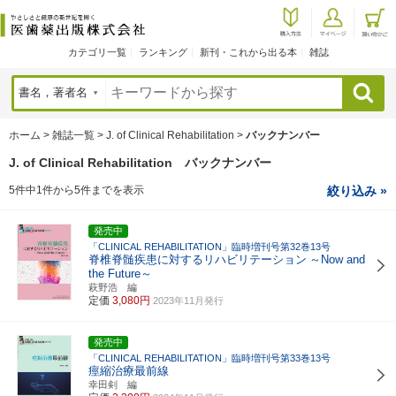
カテゴリ一覧
ランキング
新刊・これから出る本
雑誌
検索
ホーム
>
雑誌一覧
>
J. of Clinical Rehabilitation
>
バックナンバー
J. of Clinical Rehabilitation バックナンバー
5件中1件から5件までを表示
絞り込み »
発売中
「CLINICAL REHABILITATION」臨時増刊号第32巻13号
脊椎脊髄疾患に対するリハビリテーション
～Now and
the Future～
萩野浩 編
定価
3,080円
2023年11月発行
発売中
「CLINICAL REHABILITATION」臨時増刊号第33巻13号
痙縮治療最前線
幸田剣 編