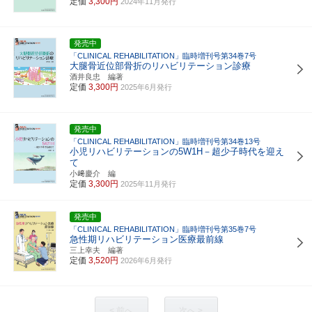
定価
3,300円
2024年11月発行
発売中
「CLINICAL REHABILITATION」臨時増刊号第34巻7号
大腿骨近位部骨折のリハビリテーション診療
酒井良忠 編著
定価
3,300円
2025年6月発行
発売中
「CLINICAL REHABILITATION」臨時増刊号第34巻13号
小児リハビリテーションの5W1H－超少子時代を迎え
て
小﨑慶介 編
定価
3,300円
2025年11月発行
発売中
「CLINICAL REHABILITATION」臨時増刊号第35巻7号
急性期リハビリテーション医療最前線
三上幸夫 編著
定価
3,520円
2026年6月発行
< 前へ
次へ >