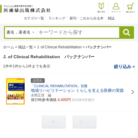
カテゴリ一覧
ランキング
新刊・これから出る本
雑誌
検索
ホーム
>
雑誌一覧
>
J. of Clinical Rehabilitation
>
バックナンバー
J. of Clinical Rehabilitation バックナンバー
1件中1件から1件までを表示
絞り込み »
品切れ
「CLINICAL REHABILITATION」別冊
地域リハビリテーション
くらしを支える医療の実践
水間正澄 編
発行時参考価格
4,400円
2013年6月発行
< 前へ
次へ >