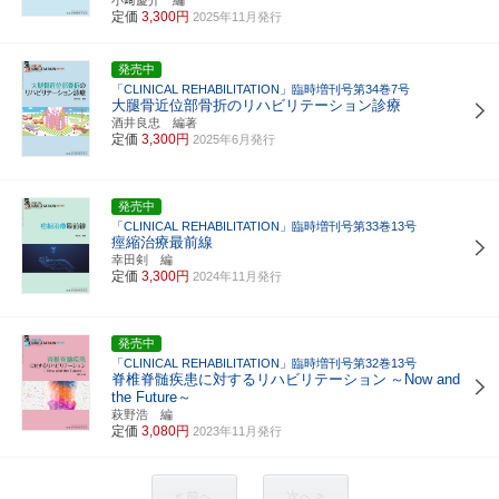
定価
3,300円
2025年11月発行
発売中
「CLINICAL REHABILITATION」臨時増刊号第34巻7号
大腿骨近位部骨折のリハビリテーション診療
酒井良忠 編著
定価
3,300円
2025年6月発行
発売中
「CLINICAL REHABILITATION」臨時増刊号第33巻13号
痙縮治療最前線
幸田剣 編
定価
3,300円
2024年11月発行
発売中
「CLINICAL REHABILITATION」臨時増刊号第32巻13号
脊椎脊髄疾患に対するリハビリテーション
～Now and
the Future～
萩野浩 編
定価
3,080円
2023年11月発行
< 前へ
次へ >