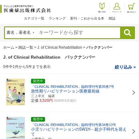
カテゴリ一覧
ランキング
新刊・これから出る本
雑誌
検索
ホーム
>
雑誌一覧
>
J. of Clinical Rehabilitation
>
バックナンバー
J. of Clinical Rehabilitation バックナンバー
5件中1件から5件までを表示
絞り込み »
発売中
「CLINICAL REHABILITATION」臨時増刊号第35巻7号
急性期リハビリテーション医療最前線
三上幸夫 編著
定価
3,520円
2026年6月発行
発売中
「CLINICAL REHABILITATION」臨時増刊号第34巻13号
小児リハビリテーションの5W1H－超少子時代を迎え
て
小﨑慶介 編