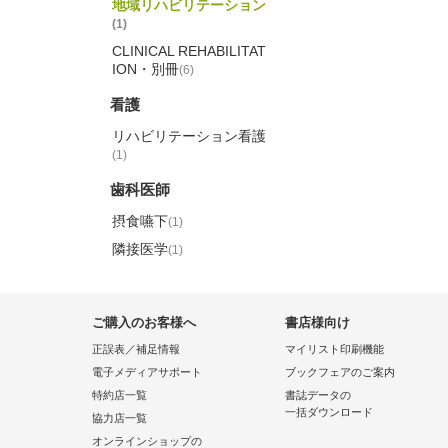
地域リハビリテーション
(1)
CLINICAL REHABILITAT
ION・別冊
(6)
看護
リハビリテーション看護
(1)
歯科医師
摂食嚥下
(1)
隣接医学
(1)
ご購入のお客様へ
書店様向け
正誤表／補足情報
マイリスト印刷機能
電子メディアサポート
ブックフェアのご案内
特約店一覧
書誌データの
一括ダウンロード
協力店一覧
オンラインショップの