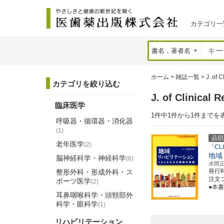
カテゴリ一
ホーム
>
雑誌一覧
>
J. of C
カテゴリを絞り込む
J. of Clinic
臨床医学
1件中1件から1件までを
呼吸器・循環器・消化器
(1)
品切
老年医学
(2)
「CLI
地域
脳神経科学・神経科学
(6)
水間
発行
整形外科・形成外科・ス
注文コ
ポーツ医学
(2)
●本
耳鼻咽喉科学・頭頸部外
科学・眼科学
(1)
リハビリテーション