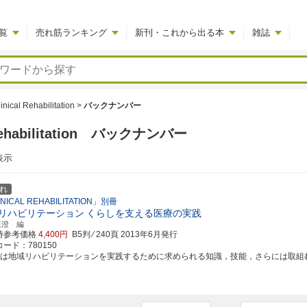
覧
売れ筋ランキング
新刊・これから出る本
雑誌
linical Rehabilitation
>
バックナンバー
al Rehabilitation バックナンバー
表示
れ
NICAL REHABILITATION」別冊
リハビリテーション
くらしを支える医療の実践
正澄 編
時参考価格
4,400円
B5判 ⁄ 240頁
2013年6月発行
ード：780150
書は地域リハビリテーションを実践するために求められる知識，技能，さらには取組む姿勢