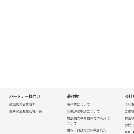
パートナー様向け
著作権
会社
雑誌広告媒体資料
著作権について
会社
歯科関連産業会社一覧
転載許諾申請について
ご挨
出版物の教育機関での利用に
採用
ついて
お問
書籍・雑誌等に転載された
ABOU