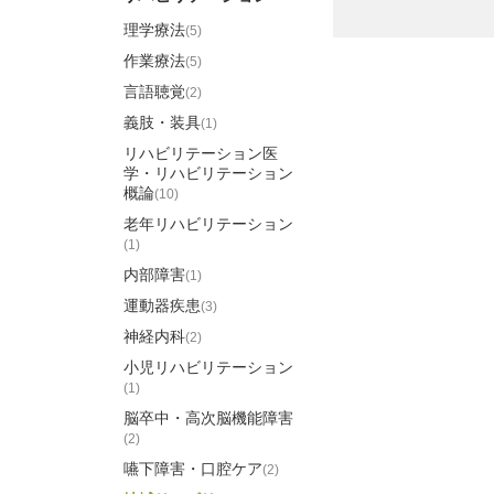
理学療法
(5)
作業療法
(5)
言語聴覚
(2)
義肢・装具
(1)
リハビリテーション医
学・リハビリテーション
概論
(10)
老年リハビリテーション
(1)
内部障害
(1)
運動器疾患
(3)
神経内科
(2)
小児リハビリテーション
(1)
脳卒中・高次脳機能障害
(2)
嚥下障害・口腔ケア
(2)