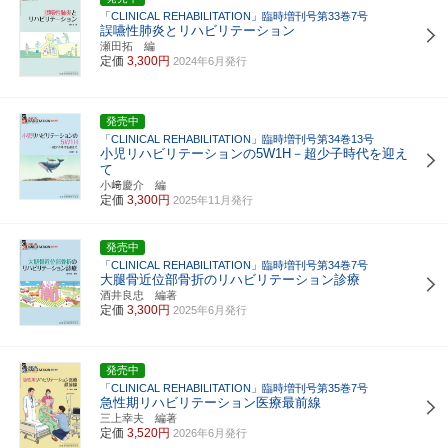
「CLINICAL REHABILITATION」臨時増刊号第33巻7号
誤嚥性肺炎とリハビリテーション
瀬田拓 編
定価
3,300円
2024年6月発行
発売中
「CLINICAL REHABILITATION」臨時増刊号第34巻13号
小児リハビリテーションの5W1H－超少子時代を迎え
て
小﨑慶介 編
定価
3,300円
2025年11月発行
発売中
「CLINICAL REHABILITATION」臨時増刊号第34巻7号
大腿骨近位部骨折のリハビリテーション診療
酒井良忠 編著
定価
3,300円
2025年6月発行
発売中
「CLINICAL REHABILITATION」臨時増刊号第35巻7号
急性期リハビリテーション医療最前線
三上幸夫 編著
定価
3,520円
2026年6月発行