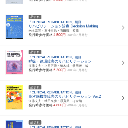
品切れ
「CLINICAL REHABILITATION」別冊
リハビリテーション診療 Decision Making
米本恭三・石神重信・石田暉 監修
発行時参考価格
4,500円
2008年5月発行
品切れ
「CLINICAL REHABILITATION」別冊
呼吸・循環障害のリハビリテーション
江藤文夫・上月正博・植木純・牧田茂 編
発行時参考価格
5,200円
2008年6月発行
品切れ
「CLINICAL REHABILITATION」別冊
高次脳機能障害のリハビリテーション
Ver.2
江藤文夫・武田克彦・原寛美 ほか編
発行時参考価格
4,800円
2004年6月発行
品切れ
「CLINICAL REHABILITATION」別冊