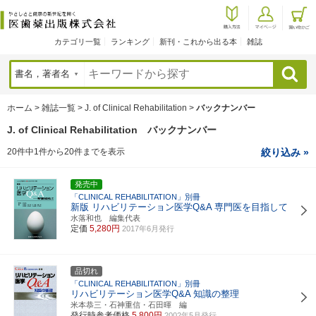
カテゴリ一覧
ランキング
新刊・これから出る本
雑誌
検索
ホーム
>
雑誌一覧
>
J. of Clinical Rehabilitation
>
バックナンバー
J. of Clinical Rehabilitation バックナンバー
20件中1件から20件までを表示
絞り込み »
発売中
「CLINICAL REHABILITATION」別冊
新版 リハビリテーション医学Q&A
専門医を目指して
水落和也 編集代表
定価
5,280円
2017年6月発行
品切れ
「CLINICAL REHABILITATION」別冊
リハビリテーション医学Q&A
知識の整理
米本恭三・石神重信・石田暉 編
発行時参考価格
5,800円
2002年5月発行