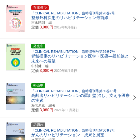
在庫僅少
「CLINICAL REHABILITATION」臨時増刊号第28巻7号
整形外科疾患のリハビリテーション最前線
吉永勝訓 編
定価
3,080円
2019年6月発行
発売中
「CLINICAL REHABILITATION」臨時増刊号第29巻7号
脊髄損傷のリハビリテーション医学・医療―最前線と
未来への展望
中村健 編
定価
3,080円
2020年6月発行
発売中
「CLINICAL REHABILITATION」臨時増刊号第30巻13号
高齢者リハビリテーションの羅針盤
治し、支える医療
の実践
海老原覚 編著
定価
3,080円
2021年11月発行
品切れ
「CLINICAL REHABILITATION」臨時増刊号第30巻7号
がんのリハビリテーション－成果と展望
水落和也 編著