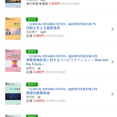
発行時参考価格
2,800円
2021年6月発行
発売中
「CLINICAL REHABILITATION」臨時増刊号第31巻7号
活動を支える義肢装具
浅見豊子 編著
定価
3,080円
2022年6月発行
発売中
「CLINICAL REHABILITATION」臨時増刊号第32巻13号
脊椎脊髄疾患に対するリハビリテーション
～Now and
the Future～
萩野浩 編
定価
3,080円
2023年11月発行
発売中
「CLINICAL REHABILITATION」臨時増刊号第33巻13号
痙縮治療最前線
幸田剣 編
定価
3,300円
2024年11月発行
発売中