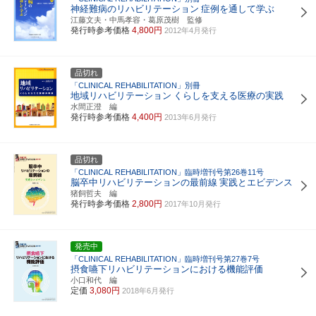
神経難病のリハビリテーション
症例を通して学ぶ
江藤文夫・中馬孝容・葛原茂樹 監修
発行時参考価格
4,800円
2012年4月発行
品切れ
「CLINICAL REHABILITATION」別冊
地域リハビリテーション
くらしを支える医療の実践
水間正澄 編
発行時参考価格
4,400円
2013年6月発行
品切れ
「CLINICAL REHABILITATION」臨時増刊号第26巻11号
脳卒中リハビリテーションの最前線
実践とエビデンス
猪飼哲夫 編
発行時参考価格
2,800円
2017年10月発行
発売中
「CLINICAL REHABILITATION」臨時増刊号第27巻7号
摂食嚥下リハビリテーションにおける機能評価
小口和代 編
定価
3,080円
2018年6月発行