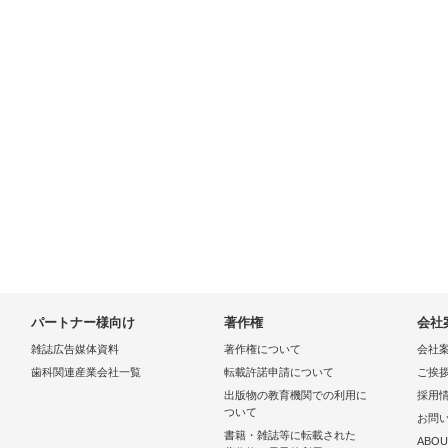
パートナー様向け
著作権
会社
雑誌広告媒体資料
著作権について
会社
歯科関連産業会社一覧
転載許諾申請について
ご挨
出版物の教育機関での利用に
採用
ついて
お問
書籍・雑誌等に転載された
ABOU