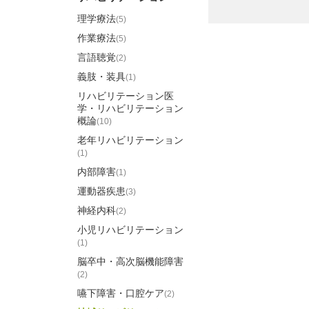
理学療法
(5)
作業療法
(5)
言語聴覚
(2)
義肢・装具
(1)
リハビリテーション医
学・リハビリテーション
概論
(10)
老年リハビリテーション
(1)
内部障害
(1)
運動器疾患
(3)
神経内科
(2)
小児リハビリテーション
(1)
脳卒中・高次脳機能障害
(2)
嚥下障害・口腔ケア
(2)