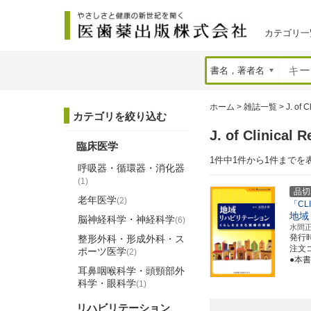
カテゴリ一
ホーム
>
雑誌一覧
>
J. of C
カテゴリを絞り込む
J. of Clinic
臨床医学
1件中1件から1件までを
呼吸器・循環器・消化器
(1)
品切
老年医学
(2)
「CLI
地域
脳神経科学・神経科学
(6)
水間
発行
整形外科・形成外科・ス
注文コ
ポーツ医学
(2)
●本
耳鼻咽喉科学・頭頸部外
科学・眼科学
(1)
リハビリテーション