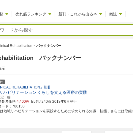
覧
売れ筋ランキング
新刊・これから出る本
雑誌
linical Rehabilitation
>
バックナンバー
al Rehabilitation バックナンバー
表示
れ
NICAL REHABILITATION」別冊
リハビリテーション
くらしを支える医療の実践
正澄 編
時参考価格
4,400円
B5判 ⁄ 240頁
2013年6月発行
ード：780150
書は地域リハビリテーションを実践するために求められる知識，技能，さらには取組む姿勢