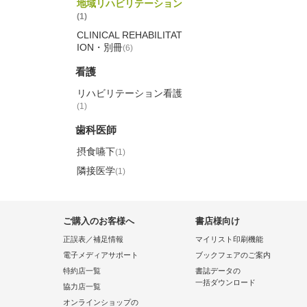
地域リハビリテーション
(1)
CLINICAL REHABILITAT
ION・別冊
(6)
看護
リハビリテーション看護
(1)
歯科医師
摂食嚥下
(1)
隣接医学
(1)
ご購入のお客様へ
書店様向け
正誤表／補足情報
マイリスト印刷機能
電子メディアサポート
ブックフェアのご案内
特約店一覧
書誌データの
一括ダウンロード
協力店一覧
オンラインショップの