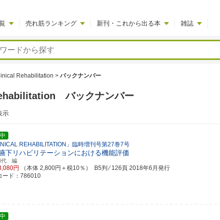
覧
売れ筋ランキング
新刊・これから出る本
雑誌
linical Rehabilitation
>
バックナンバー
al Rehabilitation バックナンバー
表示
中
INICAL REHABILITATION」臨時増刊号第27巻7号
嚥下リハビリテーションにおける機能評価
和代 編
3,080円
（本体 2,800円＋税10％） B5判 ⁄ 126頁
2018年6月発行
ード：786010
中