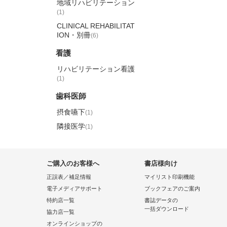
地域リハビリテーション
(1)
CLINICAL REHABILITAT
ION・別冊
(6)
看護
リハビリテーション看護
(1)
歯科医師
摂食嚥下
(1)
隣接医学
(1)
ご購入のお客様へ
書店様向け
正誤表／補足情報
マイリスト印刷機能
電子メディアサポート
ブックフェアのご案内
特約店一覧
書誌データの
一括ダウンロード
協力店一覧
オンラインショップの