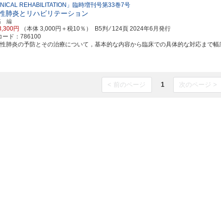
INICAL REHABILITATION」臨時増刊号第33巻7号
性肺炎とリハビリテーション
拓 編
3,300円
（本体 3,000円＋税10％） B5判 ⁄ 124頁
2024年6月発行
ード：786100
嚥性肺炎の予防とその治療について，基本的な内容から臨床での具体的な対応まで幅広く学ぶ
< 前のページ
1
次のページ >