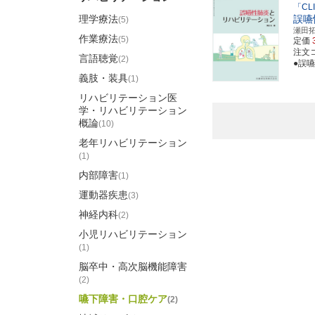
「CL
理学療法
誤嚥
(5)
瀬田
作業療法
(5)
定価
注文コ
言語聴覚
(2)
●誤
義肢・装具
(1)
リハビリテーション医
学・リハビリテーション
概論
(10)
老年リハビリテーション
(1)
内部障害
(1)
運動器疾患
(3)
神経内科
(2)
小児リハビリテーション
(1)
脳卒中・高次脳機能障害
(2)
嚥下障害・口腔ケア
(2)