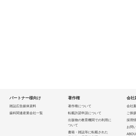
パートナー様向け
著作権
会社
雑誌広告媒体資料
著作権について
会社
歯科関連産業会社一覧
転載許諾申請について
ご挨
出版物の教育機関での利用に
採用
ついて
お問
書籍・雑誌等に転載された
ABOU