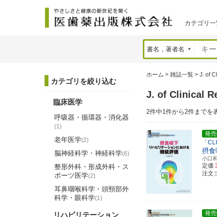
カテゴリ一
ホーム
>
雑誌一覧
>
J. of C
カテゴリを絞り込む
J. of Clinic
臨床医学
2件中1件から2件までを
呼吸器・循環器・消化器
(1)
発売
老年医学
(2)
「CL
摂食
脳神経科学・神経科学
(6)
小口
定価
整形外科・形成外科・ス
注文コ
ポーツ医学
(2)
耳鼻咽喉科学・頭頸部外
科学・眼科学
(1)
発売
リハビリテーション