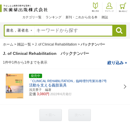
カテゴリ一覧
ランキング
新刊・これから出る本
雑誌
検索
ホーム
>
雑誌一覧
>
J. of Clinical Rehabilitation
>
バックナンバー
J. of Clinical Rehabilitation バックナンバー
1件中1件から1件までを表示
絞り込み »
発売中
「CLINICAL REHABILITATION」臨時増刊号第31巻7号
活動を支える義肢装具
浅見豊子 編著
定価
3,080円
2022年6月発行
< 前へ
次へ >