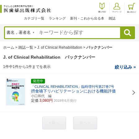
カテゴリ一覧
ランキング
新刊・これから出る本
雑誌
検索
ホーム
>
雑誌一覧
>
J. of Clinical Rehabilitation
>
バックナンバー
J. of Clinical Rehabilitation バックナンバー
1件中1件から1件までを表示
絞り込み »
発売中
「CLINICAL REHABILITATION」臨時増刊号第27巻7号
摂食嚥下リハビリテーションにおける機能評価
小口和代 編
定価
3,080円
2018年6月発行
< 前へ
次へ >