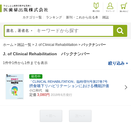
カテゴリ一覧
ランキング
新刊・これから出る本
雑誌
検索
ホーム
>
雑誌一覧
>
J. of Clinical Rehabilitation
>
バックナンバー
J. of Clinical Rehabilitation バックナンバー
1件中1件から1件までを表示
絞り込み »
発売中
「CLINICAL REHABILITATION」臨時増刊号第27巻7号
摂食嚥下リハビリテーションにおける機能評価
小口和代 編
定価
3,080円
2018年6月発行
< 前へ
次へ >