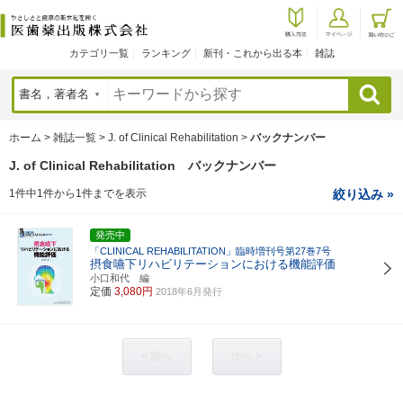
カテゴリ一覧
ランキング
新刊・これから出る本
雑誌
検索
ホーム
>
雑誌一覧
>
J. of Clinical Rehabilitation
>
バックナンバー
J. of Clinical Rehabilitation バックナンバー
1件中1件から1件までを表示
絞り込み »
発売中
「CLINICAL REHABILITATION」臨時増刊号第27巻7号
摂食嚥下リハビリテーションにおける機能評価
小口和代 編
定価
3,080円
2018年6月発行
< 前へ
次へ >