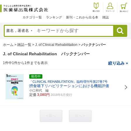
カテゴリ一覧
ランキング
新刊・これから出る本
雑誌
検索
ホーム
>
雑誌一覧
>
J. of Clinical Rehabilitation
>
バックナンバー
J. of Clinical Rehabilitation バックナンバー
1件中1件から1件までを表示
絞り込み »
発売中
「CLINICAL REHABILITATION」臨時増刊号第27巻7号
摂食嚥下リハビリテーションにおける機能評価
小口和代 編
定価
3,080円
2018年6月発行
< 前へ
次へ >