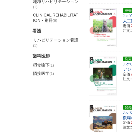
地域リハビリテーション
(1)
発売
CLINICAL REHABILITAT
J. of
ION・別冊
(6)
人工
定価
看護
注文コ
リハビリテーション看護
(1)
歯科医師
発売
J. of
摂食嚥下
(1)
デジ
隣接医学
(1)
定価
注文コ
発売
J. of
復職
定価
注文コ