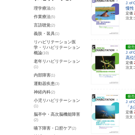
J. of
理学療法
慢性
(5)
定価
作業療法
(5)
注文コ
言語聴覚
(2)
義肢・装具
(1)
リハビリテーション医
学・リハビリテーション
発売
概論
J. of
(10)
高位
老年リハビリテーション
定価
(1)
注文コ
内部障害
(1)
運動器疾患
(3)
神経内科
(2)
発売
小児リハビリテーション
J. of
(1)
「お
定価
脳卒中・高次脳機能障害
注文コ
(2)
嚥下障害・口腔ケア
(2)