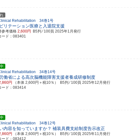
れ
 Clinical Rehabilitation 34巻1号
ビリテーション医療と入退院支援
時参考価格
2,600円
B5判 ⁄ 100頁
2025年1月発行
ード：083401
中
 Clinical Rehabilitation 34巻14号
労働省による高次脳機能障害支援者養成研修制度
2,860円
（本体 2,600円＋税10％） B5判 ⁄ 100頁
2025年12月発行
ード：083414
中
 Clinical Rehabilitation 34巻12号
い内容を知っていますか？
補装具費支給制度告示改正
2,860円
（本体 2,600円＋税10％） B5判 ⁄ 100頁
2025年11月発行
ード：083412