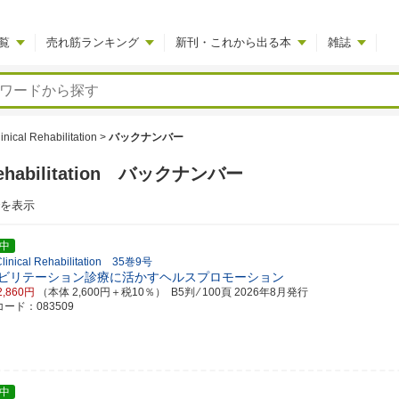
覧
売れ筋ランキング
新刊・これから出る本
雑誌
linical Rehabilitation
>
バックナンバー
al Rehabilitation バックナンバー
でを表示
中
 Clinical Rehabilitation 35巻9号
ビリテーション診療に活かすヘルスプロモーション
2,860円
（本体 2,600円＋税10％） B5判 ⁄ 100頁
2026年8月発行
ード：083509
中