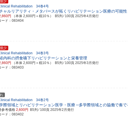
僅少
 Clinical Rehabilitation 34巻4号
チャルリアリティ・メタバースが拓くリハビリテーション医療の可能性
2,860円
（本体 2,600円＋税10％） B5判 ⁄ 100頁
2025年4月発行
ード：083404
僅少
 Clinical Rehabilitation 34巻3号
経内科の摂食嚥下リハビリテーションと栄養管理
2,860円
（本体 2,600円＋税10％） B5判 ⁄ 100頁
2025年3月発行
ード：083403
れ
 Clinical Rehabilitation 34巻2号
学際領域とリハビリテーション医学・医療
─多学際領域との協働で奏で
時参考価格
2,600円
B5判 ⁄ 100頁
2025年2月発行
ード：083402