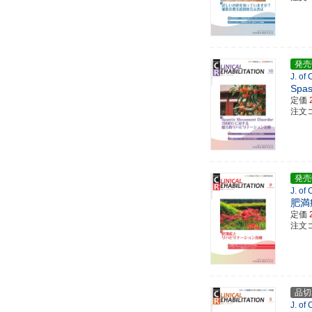
発売
J. of
Spa
定価
注文コ
発売
J. of
肥満
定価
注文コ
品切
J. of