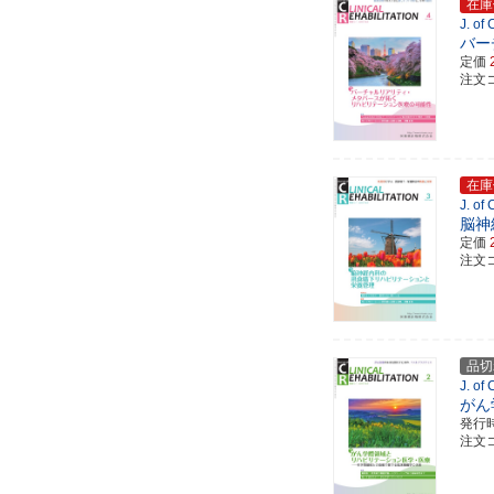
在庫
J. of
バー
定価
注文コ
在庫
J. of
脳神
定価
注文コ
品切
J. of
がん
発行
注文コ