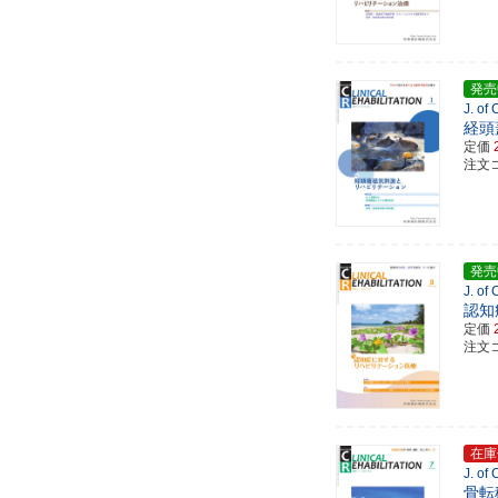
発売
J. of
経頭
定価
注文コ
発売
J. of
認知
定価
注文コ
在庫
J. of
骨転