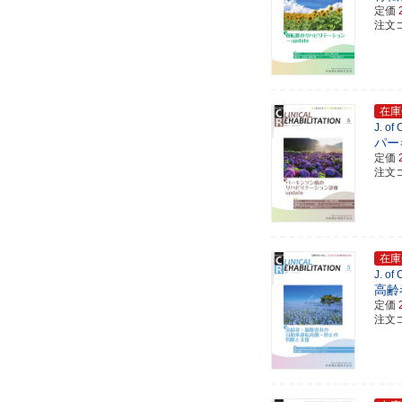
定価
注文コ
在庫
J. of
パー
定価
注文コ
在庫
J. of
高齢
定価
注文コ