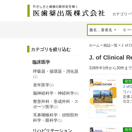
カテゴリ一
ホーム
>
雑誌一覧
>
J. of C
カテゴリを絞り込む
J. of Clinic
臨床医学
318件中1件から30件ま
呼吸器・循環器・消化器
(1)
発売
老年医学
(2)
J. of
リハ
脳神経科学・神経科学
(6)
定価
整形外科・形成外科・ス
注文コ
ポーツ医学
(2)
耳鼻咽喉科学・頭頸部外
科学・眼科学
(1)
発売
リハビリテーション