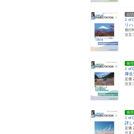
品切
J. of
リハ
発行
注文コ
発売
J. of
厚生
定価
注文コ
発売
J. of
詳し
定価
注文コ