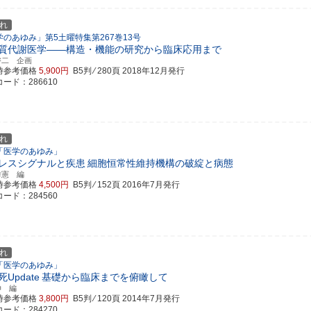
れ
学のあゆみ」第5土曜特集第267巻13号
質代謝医学――構造・機能の研究から臨床応用まで
啓二 企画
時参考価格
5,900円
B5判 ⁄ 280頁
2018年12月発行
ード：286610
れ
「医学のあゆみ」
レスシグナルと疾患
細胞恒常性維持機構の破綻と病態
秀憲 編
時参考価格
4,500円
B5判 ⁄ 152頁
2016年7月発行
ード：284560
れ
「医学のあゆみ」
Update
基礎から臨床までを俯瞰して
伸 編
時参考価格
3,800円
B5判 ⁄ 120頁
2014年7月発行
ード：284270