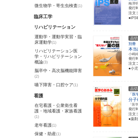
梅澤
微生物学・寄生虫検査
(1)
発行
注文コ
臨床工学
●iP
リハビリテーション
運動学・運動学実習・臨
品切
床運動学
(1)
別冊
本当
リハビリテーション医
小嶋
学・リハビリテーション
発行
概論
(3)
注文コ
●小
脳卒中・高次脳機能障害
(2)
嚥下障害・口腔ケア
(1)
品切
「医
看護
分子
「医
在宅看護・公衆衛生看
発行
護・地域看護・家族看護
注文コ
(1)
●薬
老年看護
(1)
保健・助産
(1)