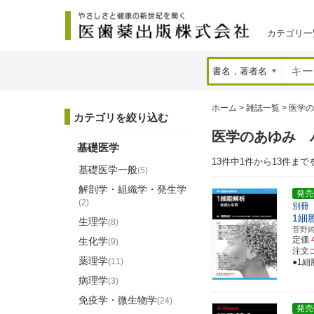
カテゴリ一
ホーム
>
雑誌一覧
>
医学の
カテゴリを絞り込む
医学のあゆみ 
基礎医学
13件中1件から13件まで
基礎医学一般
(5)
解剖学・組織学・発生学
発売
(2)
別冊
1細
生理学
(8)
菅野
定価
生化学
(9)
注文コ
薬理学
(11)
●1
病理学
(3)
免疫学・微生物学
(24)
発売