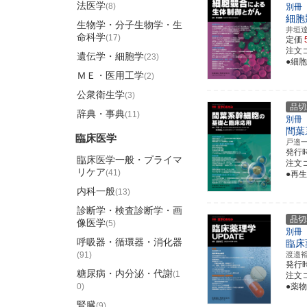
法医学
(8)
別冊
細胞
生物学・分子生物学・生
井垣
命科学
(17)
定価
注文コ
遺伝学・細胞学
(23)
●細
ＭＥ・医用工学
(2)
公衆衛生学
(3)
品切
辞典・事典
(11)
別冊
間葉
臨床医学
戸邉
発行
臨床医学一般・プライマ
注文コ
リケア
(41)
●再
内科一般
(13)
診断学・検査診断学・画
品切
像医学
(5)
別冊
呼吸器・循環器・消化器
臨床
(91)
渡邉
発行
糖尿病・内分泌・代謝
(1
注文コ
0)
●薬
腎臓
(9)