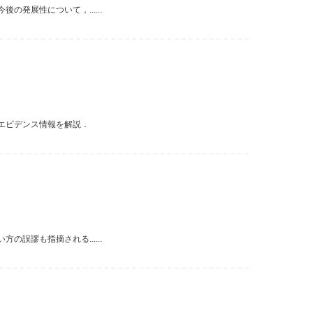
発展性について，......
エビデンス情報を解説．
誤謬も指摘される......