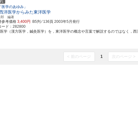
れ
「医学のあゆみ」
西洋医学からみた東洋医学
二郎 編著
時参考価格
3,400円
B5判 ⁄ 136頁
2003年5月発行
ード：282800
洋医学（漢方医学，鍼灸医学）を，東洋医学の概念や言葉で解説するのではなく，西洋医学
< 前のページ
1
次のページ >