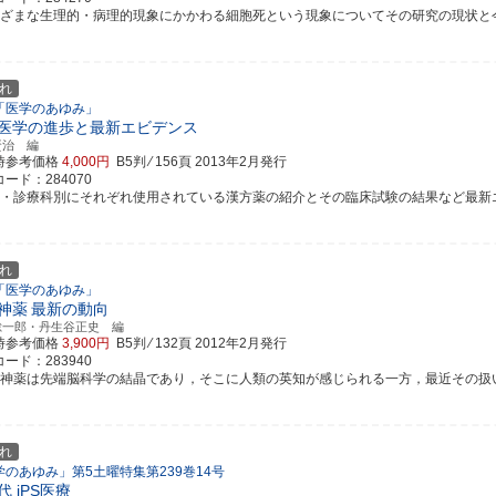
まざまな生理的・病理的現象にかかわる細胞死という現象についてその研究の現状と今後の
れ
「医学のあゆみ」
医学の進歩と最新エビデンス
賢治 編
時参考価格
4,000円
B5判 ⁄ 156頁
2013年2月発行
ード：284070
患・診療科別にそれぞれ使用されている漢方薬の紹介とその臨床試験の結果など最新
れ
「医学のあゆみ」
神薬
最新の動向
総一郎・丹生谷正史 編
時参考価格
3,900円
B5判 ⁄ 132頁
2012年2月発行
ード：283940
精神薬は先端脳科学の結晶であり，そこに人類の英知が感じられる一方，最近その扱い方の
れ
学のあゆみ」第5土曜特集第239巻14号
代 iPS医療