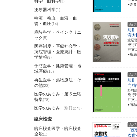
科学・眼科学
(3)
●さ
泌尿器科学
(1)
輸液・輸血・血液・血
管・血圧
(14)
品切
別冊
麻酔科学・ペインクリニ
漢方
ック
(5)
渡辺
発行
医療制度・医療社会学・
注文コ
病院管理・医療統計・医
●疾
学情報
(9)
予防医学・健康管理・地
域医療
(15)
品切
再生医学・薬物療法・そ
別冊
の他
向精
(22)
野村
医学のあゆみ・第５土曜
発行
特集
(78)
注文コ
●向
医学のあゆみ・別冊
(273)
臨床検査
品切
臨床検査医学・臨床検査
「医
全般
(1)
次世