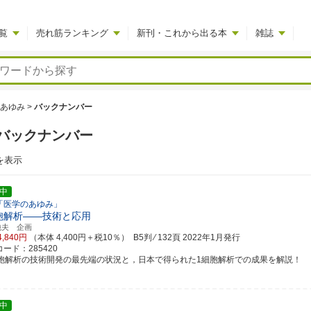
覧
売れ筋ランキング
新刊・これから出る本
雑誌
あゆみ
>
バックナンバー
バックナンバー
を表示
中
「医学のあゆみ」
胞解析――技術と応用
純夫 企画
4,840円
（本体 4,400円＋税10％） B5判 ⁄ 132頁
2022年1月発行
ード：285420
細胞解析の技術開発の最先端の状況と，日本で得られた1細胞解析での成果を解説！
中