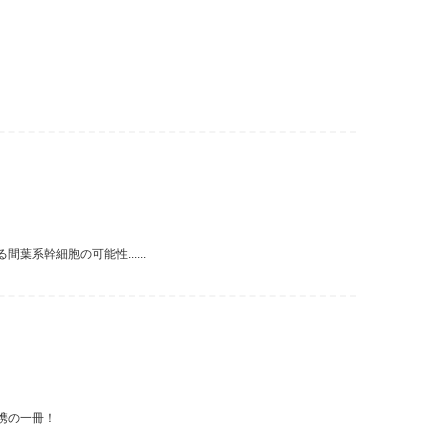
系幹細胞の可能性......
携の一冊！