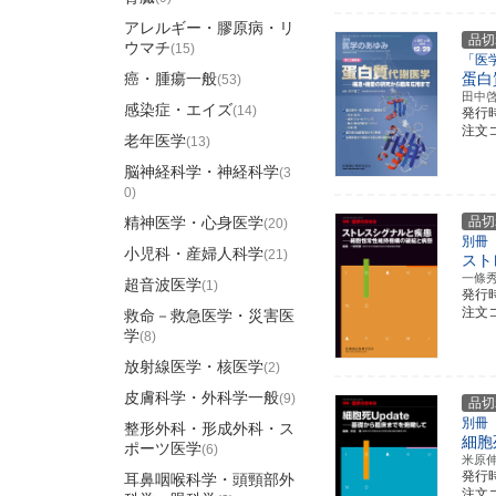
アレルギー・膠原病・リ
品切
ウマチ
(15)
「医
癌・腫瘍一般
蛋白
(53)
田中
感染症・エイズ
(14)
発行
注文コ
老年医学
(13)
脳神経科学・神経科学
(3
0)
精神医学・心身医学
品切
(20)
別冊
小児科・産婦人科学
(21)
スト
一條
超音波医学
(1)
発行
注文コ
救命－救急医学・災害医
学
(8)
放射線医学・核医学
(2)
皮膚科学・外科学一般
(9)
品切
別冊
整形外科・形成外科・ス
細胞死
ポーツ医学
(6)
米原
発行
耳鼻咽喉科学・頭頸部外
注文コ