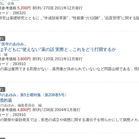
明弘 企画
時参考価格
5,200円
B5判 ⁄ 270頁
2011年12月発行
ード：286320
S研究は基礎研究とともに，“作成技術革新”，“性能裏づけ試験”，“品質管理”に関する臨床に
れ
「医学のあゆみ」
は子どもに“使えない”薬の話
実際と，これをどう打開するか
純 編
時参考価格
3,800円
B5判 ⁄ 120頁
2011年11月発行
ード：283910
児の薬は服用できる剤形がない，薬用量が決められていないなど問題山積である．現状，く
れ
学のあゆみ」第5土曜特集〈第208巻5号〉
標的薬
学のあゆみ」編集委員会 編
時参考価格
4,800円
B5判 ⁄ 238頁
2004年1月発行
ード：282910
剤の開発や薬効発見では，疾患の成立や病態に関する遺伝子を明らかにして病態メカニズム