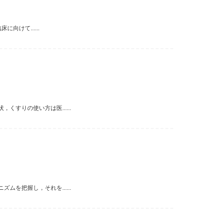
向けて......
すりの使い方は医......
を把握し，それを......