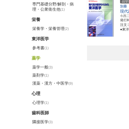
品切
専門基礎分野/解剖・病
別冊
理・公衆衛生他
(1)
現代
今西
栄養
発行
注文コ
栄養学・栄養管理
(2)
●東
東洋医学
参考書
(1)
薬学
薬学一般
(3)
薬剤学
(1)
漢薬・漢方・中医学
(9)
心理
心理学
(1)
歯科医師
隣接医学
(3)