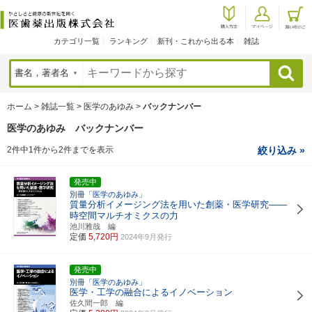
カテゴリ一覧
ランキング
新刊・これから出る本
雑誌
検索
ホーム
>
雑誌一覧
>
医学のあゆみ
>
バックナンバー
医学のあゆみ バックナンバー
2件中1件から2件までを表示
絞り込み »
発売中
別冊「医学のあゆみ」
質量分析イメージング法を用いた創薬・医学研究――
時空間マルチオミクスの力
池川雅哉 編
定価
5,720円
2024年9月発行
発売中
別冊「医学のあゆみ」
医学・工学の融合によるイノベーション
佐久間一郎 編