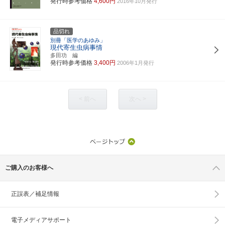
発行時参考価格
4,600円
2016年10月発行
品切れ
別冊「医学のあゆみ」
現代寄生虫病事情
多田功 編
発行時参考価格
3,400円
2006年1月発行
< 前へ
次へ >
ご購入のお客様へ
正誤表／補足情報
電子メディアサポート