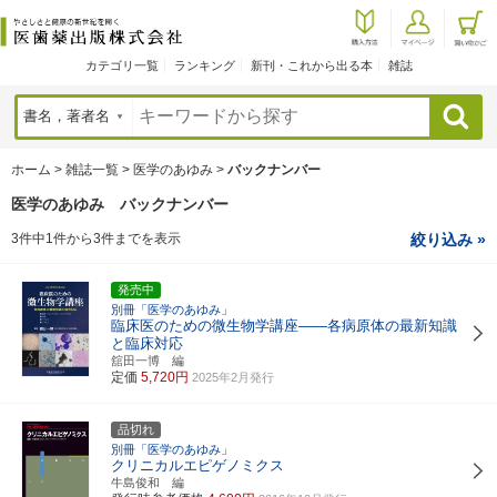
カテゴリ一覧
ランキング
新刊・これから出る本
雑誌
検索
ホーム
>
雑誌一覧
>
医学のあゆみ
>
バックナンバー
医学のあゆみ バックナンバー
3件中1件から3件までを表示
絞り込み »
発売中
別冊「医学のあゆみ」
臨床医のための微生物学講座――各病原体の最新知識
と臨床対応
舘田一博 編
定価
5,720円
2025年2月発行
品切れ
別冊「医学のあゆみ」
クリニカルエピゲノミクス
牛島俊和 編