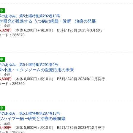
中
学のあゆみ」第5土曜特集第292巻13号
学研究が推進する うつ病の病態・診断・治療の発展
賢 企画
6,820円
（本体 6,200円＋税10％） B5判 ⁄ 196頁
2025年3月発行
ード：286870
中
学のあゆみ」第5土曜特集第291巻9号
外小胞・エクソソームの医療応用の未来
雄 企画
6,600円
（本体 6,000円＋税10％） B5判 ⁄ 240頁
2024年11月発行
ード：286860
中
学のあゆみ」第5土曜特集第287巻13号
ツハイマー病
─研究と治療の最前線
威 企画
6,490円
（本体 5,900円＋税10％） B5判 ⁄ 272頁
2023年12月発行
ード：286820