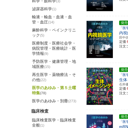
科学・眼科学
(3)
泌尿器科学
(1)
輸液・輸血・血液・血
管・血圧
(14)
発売
「医
麻酔科学・ペインクリニ
内視
ック
(5)
田中
定価
医療制度・医療社会学・
注文コ
病院管理・医療統計・医
学情報
(9)
予防医学・健康管理・地
域医療
(15)
発売
再生医学・薬物療法・そ
「医
の他
生体
(22)
石井
医学のあゆみ・第５土曜
定価
特集
(78)
注文コ
医学のあゆみ・別冊
(273)
臨床検査
発売
臨床検査医学・臨床検査
「医
全般
(1)
mR