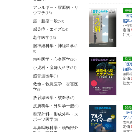
アレルギー・膠原病・リ
発売
ウマチ
(15)
「医
癌・腫瘍一般
脳科
(53)
朴秀
感染症・エイズ
(14)
定価
注文コ
老年医学
(13)
脳神経科学・神経科学
(3
0)
精神医学・心身医学
発売
(20)
「医
小児科・産婦人科学
(21)
細胞
藤田
超音波医学
(1)
定価
注文コ
救命－救急医学・災害医
学
(8)
放射線医学・核医学
(2)
皮膚科学・外科学一般
(9)
発売
「医
整形外科・形成外科・ス
アル
ポーツ医学
(6)
岩坪
定価
耳鼻咽喉科学・頭頸部外
注文コ