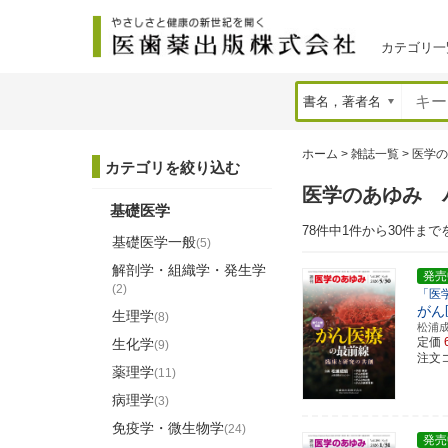
カテゴリ一
ホーム
>
雑誌一覧
>
医学の
カテゴリを絞り込む
医学のあゆみ 
基礎医学
78件中1件から30件まで
基礎医学一般
(5)
解剖学・組織学・発生学
発売
(2)
「医
がん
生理学
(8)
松浦
定価
生化学
(9)
注文コ
薬理学
(11)
病理学
(3)
免疫学・微生物学
(24)
発売