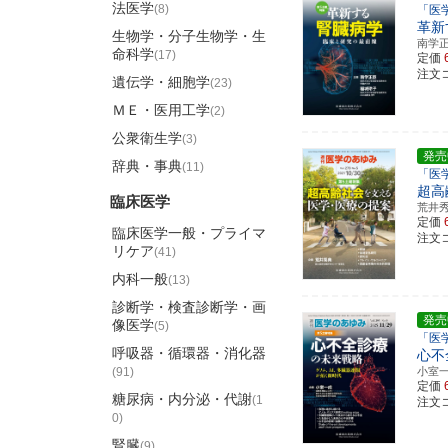
法医学
(8)
「医
革新
生物学・分子生物学・生
南学
命科学
(17)
定価
注文コ
遺伝学・細胞学
(23)
ＭＥ・医用工学
(2)
公衆衛生学
(3)
発売
辞典・事典
(11)
「医
超高
臨床医学
荒井
定価
臨床医学一般・プライマ
注文コ
リケア
(41)
内科一般
(13)
診断学・検査診断学・画
発売
像医学
(5)
「医
呼吸器・循環器・消化器
心不
(91)
小室
定価
糖尿病・内分泌・代謝
(1
注文コ
0)
腎臓
(9)