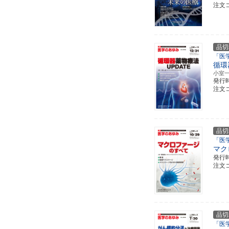
注文コ
品切
「医
循環
小室
発行
注文コ
品切
「医
マク
発行
注文コ
品切
「医