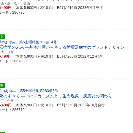
啓徳・森下竜一 企画
6,490円
（本体 5,900円＋税10％） B5判 ⁄ 216頁
2023年4月発行
ード：286790
中
学のあゆみ」第5土曜特集283巻14号
器病学の未来
―基本計画から考える循環器病学のグランドデザイン
一成 企画
6,490円
（本体 5,900円＋税10％） B5判 ⁄ 260頁
2022年12月発行
ード：286780
中
学のあゆみ」第5土曜特集第283巻5号
死のすべて
―そのメカニズムと，生命現象・疾患との関わり
重臣 企画
6,490円
（本体 5,900円＋税10％） B5判 ⁄ 260頁
2022年10月発行
ード：286770