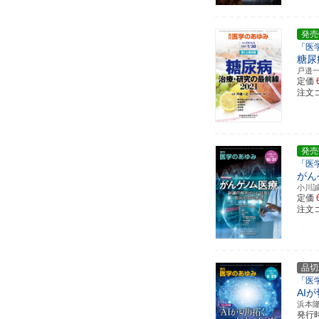
発売
「医
糖尿
戸邉
定価
注文コ
発売
「医
がん
小川
定価
注文コ
品切
「医
AI
浜本
発行