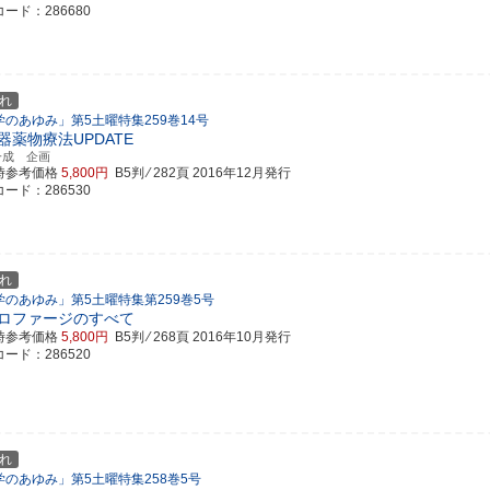
ード：286680
れ
学のあゆみ」第5土曜特集259巻14号
器薬物療法UPDATE
一成 企画
時参考価格
5,800円
B5判 ⁄ 282頁
2016年12月発行
ード：286530
れ
学のあゆみ」第5土曜特集第259巻5号
ロファージのすべて
時参考価格
5,800円
B5判 ⁄ 268頁
2016年10月発行
ード：286520
れ
学のあゆみ」第5土曜特集258巻5号