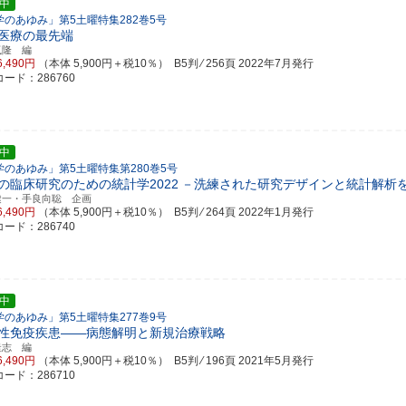
中
学のあゆみ」第5土曜特集282巻5号
医療の最先端
嵐隆 編
6,490円
（本体 5,900円＋税10％） B5判 ⁄ 256頁
2022年7月発行
ード：286760
中
学のあゆみ」第5土曜特集第280巻5号
の臨床研究のための統計学2022
－洗練された研究デザインと統計解析
健一・手良向聡 企画
6,490円
（本体 5,900円＋税10％） B5判 ⁄ 264頁
2022年1月発行
ード：286740
中
学のあゆみ」第5土曜特集277巻9号
性免疫疾患――病態解明と新規治療戦略
圭志 編
6,490円
（本体 5,900円＋税10％） B5判 ⁄ 196頁
2021年5月発行
ード：286710