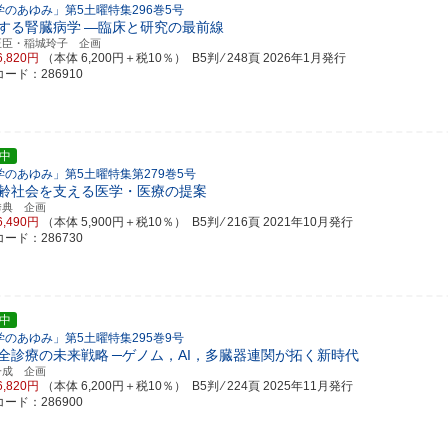
学のあゆみ」第5土曜特集296巻5号
する腎臓病学
―臨床と研究の最前線
正臣・稲城玲子 企画
6,820円
（本体 6,200円＋税10％） B5判 ⁄ 248頁
2026年1月発行
ード：286910
中
学のあゆみ」第5土曜特集第279巻5号
齢社会を支える医学・医療の提案
秀典 企画
6,490円
（本体 5,900円＋税10％） B5判 ⁄ 216頁
2021年10月発行
ード：286730
中
学のあゆみ」第5土曜特集295巻9号
全診療の未来戦略
─ゲノム，AI，多臓器連関が拓く新時代
一成 企画
6,820円
（本体 6,200円＋税10％） B5判 ⁄ 224頁
2025年11月発行
ード：286900