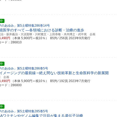
中
学のあゆみ」第5土曜特集286巻14号
鏡医学のすべて
―各領域における診断・治療の進歩
信治・坂井義治・大須賀穣・川村雅文・上田恭敬・木内博之・武中篤 企画
6,490円
（本体 5,900円＋税10％） B5判 ⁄ 256頁
2023年9月発行
ード：286810
中
学のあゆみ」第5土曜特集286巻5号
イメージングの最前線
─絶え間ない技術革新と生命医科学の新展開
優 企画
6,490円
（本体 5,900円＋税10％） B5判 ⁄ 192頁
2023年7月発行
ード：286800
中
学のあゆみ」第5土曜特集285巻5号
NAワクチンやゲノム編集で注目が集まる遺伝子治療