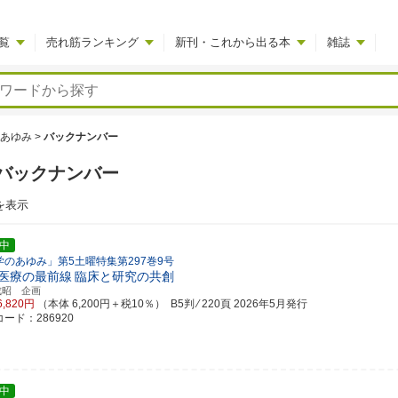
覧
売れ筋ランキング
新刊・これから出る本
雑誌
あゆみ
>
バックナンバー
バックナンバー
を表示
中
学のあゆみ」第5土曜特集第297巻9号
医療の最前線
臨床と研究の共創
成昭 企画
6,820円
（本体 6,200円＋税10％） B5判 ⁄ 220頁
2026年5月発行
ード：286920
中