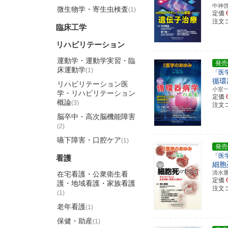
中神
微生物学・寄生虫検査
(1)
定価
注文コ
臨床工学
リハビリテーション
運動学・運動学実習・臨
発売
床運動学
(1)
「医
循環
リハビリテーション医
小室
学・リハビリテーション
定価
概論
(3)
注文コ
脳卒中・高次脳機能障害
(2)
嚥下障害・口腔ケア
(1)
発売
「医
看護
細胞
清水
在宅看護・公衆衛生看
定価
護・地域看護・家族看護
注文コ
(1)
老年看護
(1)
保健・助産
(1)