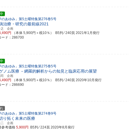
中
学のあゆみ」第5土曜特集第276巻5号
病治療・研究の最前線2021
一之 企画
6,490円
（本体 5,900円＋税10％） B5判 ⁄ 240頁
2021年1月発行
ード：286700
中
学のあゆみ」第5土曜特集第275巻5号
ゲノム医療
－網羅的解析からの知見と臨床応用の展望
誠司 企画
6,490円
（本体 5,900円＋税10％） B5判 ⁄ 240頁
2020年10月発行
ード：286690
れ
学のあゆみ」第5土曜特集第274巻9号
が切り拓く未来の医療
隆二 企画
時参考価格
5,900円
B5判 ⁄ 224頁
2020年8月発行