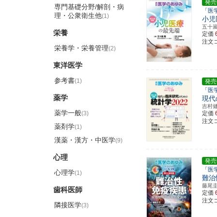
発売
専門基礎分野/解剖・病
「医
理・公衆衛生他
(1)
小児
五十
栄養
定価
注文コ
栄養学・栄養管理
(2)
東洋医学
参考書
(1)
発売
「医
薬学
現代
吉村
薬学一般
(3)
定価
注文コ
薬剤学
(1)
漢薬・漢方・中医学
(9)
心理
発売
「医
心理学
(1)
難治
藤尾
歯科医師
定価
注文コ
隣接医学
(3)