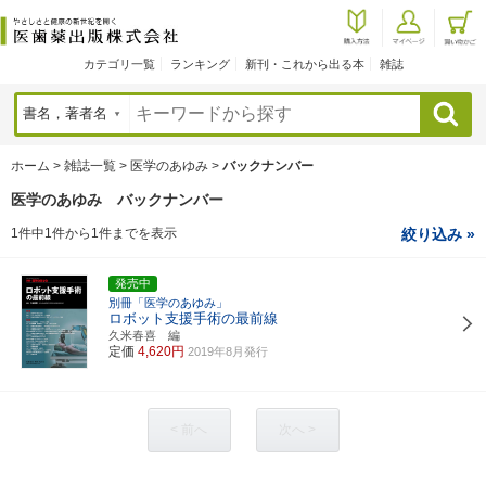
カテゴリ一覧
ランキング
新刊・これから出る本
雑誌
検索
ホーム
>
雑誌一覧
>
医学のあゆみ
>
バックナンバー
医学のあゆみ バックナンバー
1件中1件から1件までを表示
絞り込み »
発売中
別冊「医学のあゆみ」
ロボット支援手術の最前線
久米春喜 編
定価
4,620円
2019年8月発行
< 前へ
次へ >