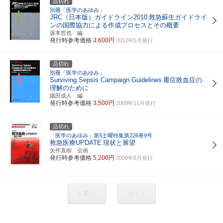
品切れ
別冊「医学のあゆみ」
JRC（日本版）ガイドライン2010
救急蘇生ガイドライ
ンの国際協力による作成プロセスとその概要
坂本哲也 編
発行時参考価格
3,600円
2012年5月発行
品切れ
別冊「医学のあゆみ」
Surviving Sepsis Campaign Guidelines
重症敗血症の
理解のために
織田成人 編
発行時参考価格
3,500円
2009年11月発行
品切れ
「医学のあゆみ」第5土曜特集第226巻9号
救急医療UPDATE
現状と展望
矢作直樹 企画
発行時参考価格
5,200円
2008年8月発行
< 前へ
次へ >