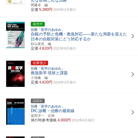
んな症例こんな治療
間藤卓 編
定価
5,390円
2024年2月発行
発売中
別冊「医学のあゆみ」
自殺の予防と危機・救急対応――新たな局面を迎えた
日本の自殺対策にどう対応するか
杉山直也 編
定価
4,620円
2022年8月発行
在庫僅少
別冊「医学のあゆみ」
救急医学
現状と課題
小池薫 編
定価
4,620円
2019年3月発行
品切れ
別冊「医学のあゆみ」
DIC
診断・治療の最前線
坂田洋一 企画
発行時参考価格
4,000円
2012年6月発行