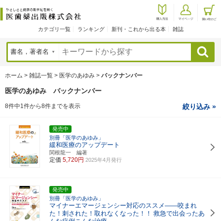
カテゴリ一覧
ランキング
新刊・これから出る本
雑誌
検索
ホーム
>
雑誌一覧
>
医学のあゆみ
>
バックナンバー
医学のあゆみ バックナンバー
8件中1件から8件までを表示
絞り込み »
発売中
別冊「医学のあゆみ」
緩和医療のアップデート
関根龍一 編著
定価
5,720円
2025年4月発行
発売中
別冊「医学のあゆみ」
マイナーエマージェンシー対応のススメ――咬まれ
た！刺された！取れなくなった！！
救急で出会ったあ