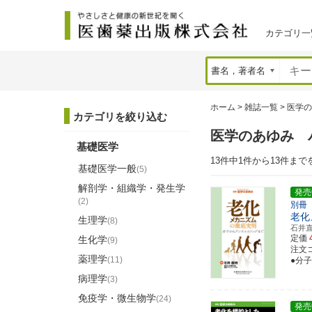
カテゴリ一
ホーム
>
雑誌一覧
>
医学の
カテゴリを絞り込む
医学のあゆみ 
基礎医学
13件中1件から13件まで
基礎医学一般
(5)
解剖学・組織学・発生学
発売
(2)
別冊
老化
生理学
(8)
石井
定価
生化学
(9)
注文コ
薬理学
(11)
●分
病理学
(3)
免疫学・微生物学
(24)
発売