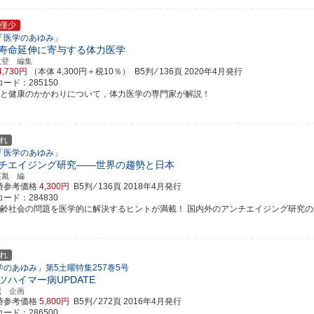
僅少
「医学のあゆみ」
寿命延伸に寄与する体力医学
政登 編集
4,730円
（本体 4,300円＋税10％） B5判 ⁄ 136頁
2020年4月発行
ード：285150
動と健康のかかわりについて，体力医学の専門家が解説！
れ
「医学のあゆみ」
チエイジング研究――世界の趨勢と日本
英胤 編
時参考価格
4,300円
B5判 ⁄ 136頁
2018年4月発行
ード：284830
高齢社会の問題を医学的に解決するヒントが満載！ 国内外のアンチエイジング研究の最新知
れ
学のあゆみ」第5土曜特集257巻5号
ツハイマー病UPDATE
威 企画
時参考価格
5,800円
B5判 ⁄ 272頁
2016年4月発行
ード：286500