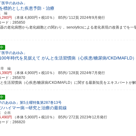
「医学のあゆみ」
を標的とした疾患予防・治療
真 編
5,280円
（本体 4,800円＋税10％） B5判 ⁄ 112頁
2024年9月発行
ード：285850
臓器の老化病態から老化細胞との関わり， senolyticsによる老化表現の改善までを一
中
「医学のあゆみ」
100年時代を見据えて がんと生活習慣病（心疾患/糖尿病/CKD/MAFL
裕章 編
5,390円
（本体 4,900円＋税10％） B5判 ⁄ 128頁
2024年7月発行
ード：285870
んと生活習慣病（心疾患/糖尿病/CKD/MAFLD）に関する最新知見をエキスパートが
中
学のあゆみ」第5土曜特集第287巻13号
ツハイマー病
─研究と治療の最前線
威 企画
6,490円
（本体 5,900円＋税10％） B5判 ⁄ 272頁
2023年12月発行
ード：286820