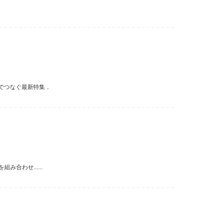
でつなぐ最新特集．
合わせ......