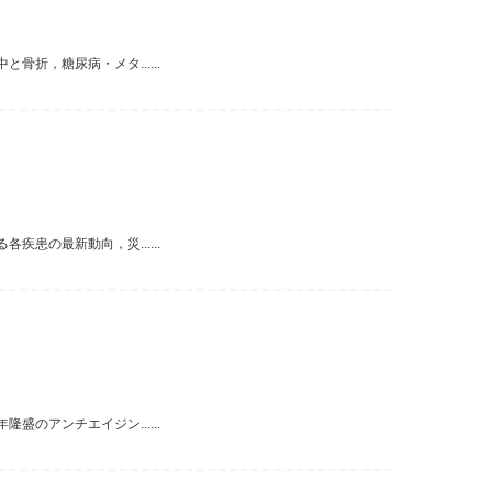
折，糖尿病・メタ......
患の最新動向，災......
のアンチエイジン......