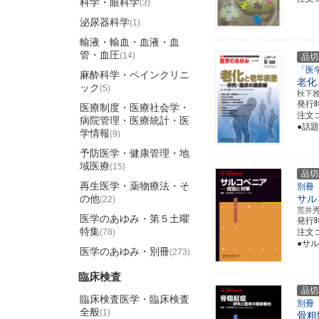
科学・眼科学
(3)
泌尿器科学
(1)
輸液・輸血・血液・血
管・血圧
(14)
品切
「医
麻酔科学・ペインクリニ
老化
ック
(5)
秋下
発行
医療制度・医療社会学・
注文コ
病院管理・医療統計・医
●話
学情報
(9)
予防医学・健康管理・地
域医療
(15)
品切
再生医学・薬物療法・そ
別冊
の他
サル
(22)
荒井
医学のあゆみ・第５土曜
発行
特集
(78)
注文コ
●サル
医学のあゆみ・別冊
(273)
臨床検査
品切
臨床検査医学・臨床検査
別冊
全般
(1)
骨粗