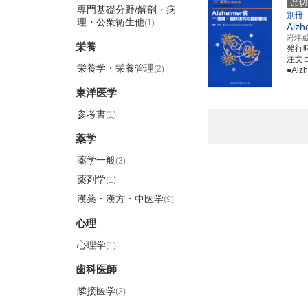
品切
専門基礎分野/解剖・病
別冊
理・公衆衛生他
(1)
Alzh
岩坪
栄養
発行
注文コ
栄養学・栄養管理
(2)
●Al
東洋医学
参考書
(1)
薬学
薬学一般
(3)
薬剤学
(1)
漢薬・漢方・中医学
(9)
心理
心理学
(1)
歯科医師
隣接医学
(3)