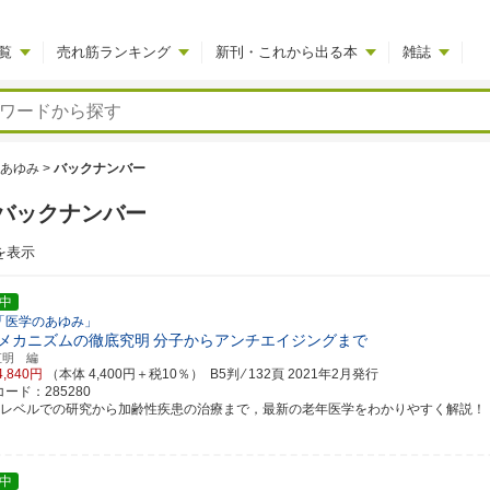
覧
売れ筋ランキング
新刊・これから出る本
雑誌
あゆみ
>
バックナンバー
バックナンバー
を表示
中
「医学のあゆみ」
メカニズムの徹底究明
分子からアンチエイジングまで
直明 編
4,840円
（本体 4,400円＋税10％） B5判 ⁄ 132頁
2021年2月発行
ード：285280
子レベルでの研究から加齢性疾患の治療まで，最新の老年医学をわかりやすく解説！
中