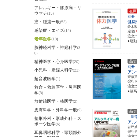
アレルギー・膠原病・リ
在庫
ウマチ
(15)
別冊
癌・腫瘍一般
健康
(53)
鈴木
感染症・エイズ
(14)
定価
注文コ
老年医学
(13)
●運
脳神経科学・神経科学
(3
0)
精神医学・心身医学
品切
(20)
別冊
小児科・産婦人科学
(21)
アン
齋藤
超音波医学
(1)
発行
注文コ
救命－救急医学・災害医
●超
学
(8)
放射線医学・核医学
(2)
皮膚科学・外科学一般
(9)
品切
「医
整形外科・形成外科・ス
アル
ポーツ医学
(6)
岩坪
発行
耳鼻咽喉科学・頭頸部外
注文コ