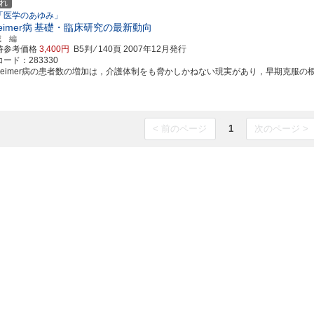
れ
「医学のあゆみ」
eimer病
基礎・臨床研究の最新動向
威 編
時参考価格
3,400円
B5判 ⁄ 140頁
2007年12月発行
ード：283330
zheimer病の患者数の増加は，介護体制をも脅かしかねない現実があり，早期克服の根本的
< 前のページ
1
次のページ >