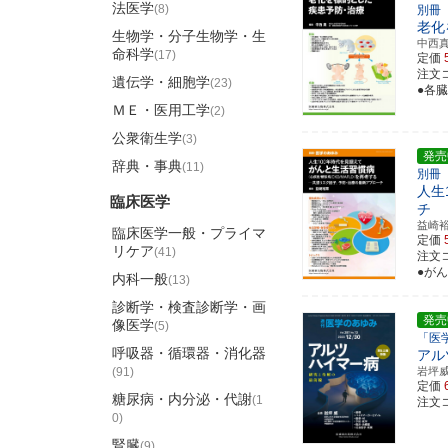
法医学
(8)
別冊
老化
生物学・分子生物学・生
中西
命科学
(17)
定価
注文コ
遺伝学・細胞学
(23)
●各
ＭＥ・医用工学
(2)
公衆衛生学
(3)
発売
辞典・事典
(11)
別冊
人生
臨床医学
チ
益崎
臨床医学一般・プライマ
定価
リケア
(41)
注文コ
●が
内科一般
(13)
診断学・検査診断学・画
発売
像医学
(5)
「医
呼吸器・循環器・消化器
アル
(91)
岩坪
定価
糖尿病・内分泌・代謝
(1
注文コ
0)
腎臓
(9)