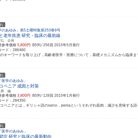
れ
学のあゆみ」第5土曜特集第253巻9号
と老年疾患
研究・臨床の最前線
雅弘 企画
時参考価格
5,800円
B5判 ⁄ 256頁
2015年5月発行
ード：286460
題のキーワードを取り上げ，高齢者医学・医療について，基礎メカニズムから臨床ま
れ
「医学のあゆみ」
コペニア
成因と対策
秀典 編
時参考価格
3,800円
B5判 ⁄ 128頁
2015年1月発行
ード：284350
コペニアとは，ギリシャ語のsarco，peniaというそれぞれ筋肉，減少を意味する語を組み
れ
「医学のあゆみ」
鬆症
研究と臨床の最新動向