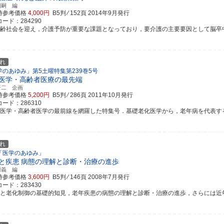
利嗣 編
時参考価格
4,000円
B5判 ⁄ 152頁
2014年9月発行
ード：284290
高齢社会を迎え，介護予防が重要な課題となっており，要介護の主要要因として脳卒中と骨
れ
学のあゆみ」第5土曜特集第239巻5号
医学・高齢者医療の最先端
研二 企画
時参考価格
5,200円
B5判 ⁄ 286頁
2011年10月発行
ード：286310
年医学・高齢者医学の最前線を網羅した特集号．基礎老化医学から，老年病を代表する各疾
れ
「医学のあゆみ」
と疾患
病態の理解と診断・治療の進歩
尉義 編
時参考価格
3,600円
B5判 ⁄ 146頁
2008年7月発行
ード：283430
化と老化制御の基礎的知見，老年疾患の病態の理解と診断・治療の進歩，さらには近年隆盛