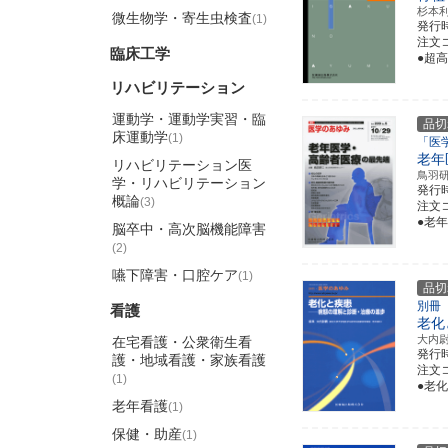
杉本
微生物学・寄生虫検査
(1)
発行
注文コ
臨床工学
●超
リハビリテーション
運動学・運動学実習・臨
品切
床運動学
(1)
「医
老年
リハビリテーション医
鳥羽
学・リハビリテーション
発行
概論
(3)
注文コ
●老
脳卒中・高次脳機能障害
(2)
嚥下障害・口腔ケア
(1)
品切
別冊
看護
老化
大内
在宅看護・公衆衛生看
発行
護・地域看護・家族看護
注文コ
(1)
●老
老年看護
(1)
保健・助産
(1)