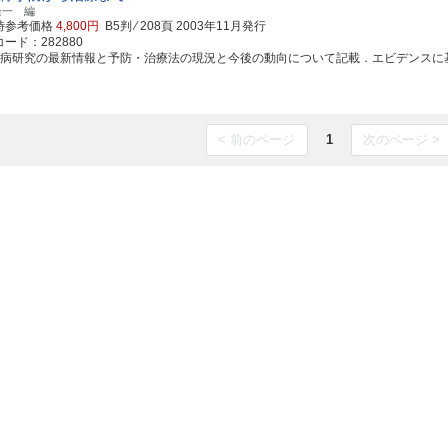
隆一 編
時参考価格
4,800円
B5判 ⁄ 208頁
2003年11月発行
ード：282880
尿病研究の最新情報と予防・治療法の現況と今後の動向について記載．エビデンスに基づき
< 前のページ
1
次のページ >