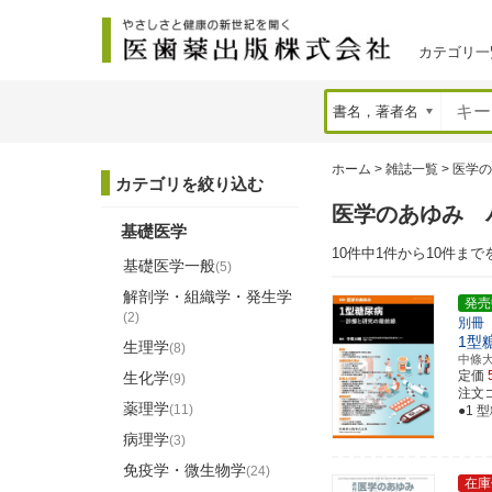
カテゴリ一
ホーム
>
雑誌一覧
>
医学の
カテゴリを絞り込む
医学のあゆみ 
基礎医学
10件中1件から10件まで
基礎医学一般
(5)
解剖学・組織学・発生学
発売
(2)
別冊
1型
生理学
(8)
中條
定価
生化学
(9)
注文コ
薬理学
(11)
●1
病理学
(3)
免疫学・微生物学
(24)
在庫