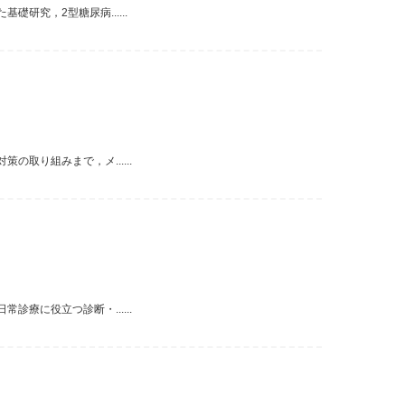
究，2型糖尿病......
取り組みまで，メ......
療に役立つ診断・......