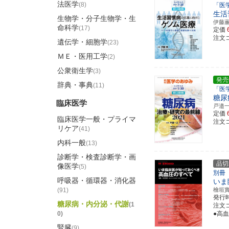
法医学
(8)
「医
生活
生物学・分子生物学・生
伊藤
命科学
(17)
定価
注文コ
遺伝学・細胞学
(23)
ＭＥ・医用工学
(2)
公衆衛生学
(3)
発売
辞典・事典
(11)
「医
糖尿
臨床医学
戸邉
定価
臨床医学一般・プライマ
注文コ
リケア
(41)
内科一般
(13)
診断学・検査診断学・画
品切
像医学
(5)
別冊
呼吸器・循環器・消化器
いま
(91)
檜垣
発行
糖尿病・内分泌・代謝
(1
注文コ
0)
●高
腎臓
(9)