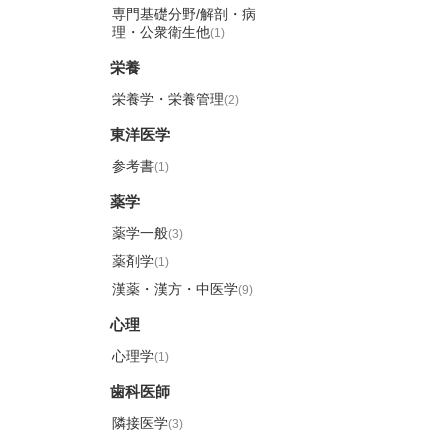
専門基礎分野/解剖・病
理・公衆衛生他
(1)
栄養
栄養学・栄養管理
(2)
東洋医学
参考書
(1)
薬学
薬学一般
(3)
薬剤学
(1)
漢薬・漢方・中医学
(9)
心理
心理学
(1)
歯科医師
隣接医学
(3)