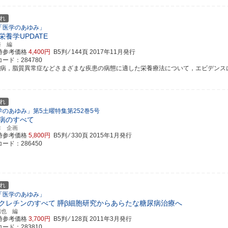
れ
「医学のあゆみ」
栄養学UPDATE
裕 編
時参考価格
4,400円
B5判 ⁄ 144頁
2017年11月発行
ード：284780
尿病，脂質異常症などさまざまな疾患の病態に適した栄養療法について，エビデンスに基づ
れ
学のあゆみ」第5土曜特集第252巻5号
病のすべて
孝 企画
時参考価格
5,800円
B5判 ⁄ 330頁
2015年1月発行
ード：286450
れ
「医学のあゆみ」
クレチンのすべて
膵β細胞研究からあらたな糖尿病治療へ
暢也 編
時参考価格
3,700円
B5判 ⁄ 128頁
2011年3月発行
ード：283810