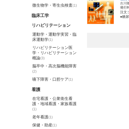
吉川
微生物学・寄生虫検査
(1)
発行
注文コ
臨床工学
●糖
リハビリテーション
運動学・運動学実習・臨
床運動学
(1)
リハビリテーション医
学・リハビリテーション
概論
(3)
脳卒中・高次脳機能障害
(2)
嚥下障害・口腔ケア
(1)
看護
在宅看護・公衆衛生看
護・地域看護・家族看護
(1)
老年看護
(1)
保健・助産
(1)