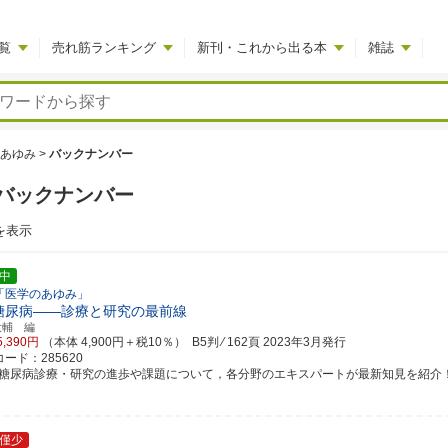
覧
売れ筋ランキング
新刊・これから出る本
雑誌
あゆみ
>
バックナンバー
バックナンバー
を表示
中
「医学のあゆみ」
糖尿病――診療と研究の最前線
大輔 編
5,390円
（本体 4,900円＋税10％） B5判 ⁄ 162頁
2023年3月発行
ード：285620
 型糖尿病診療・研究の進歩や課題について，各分野のエキスパートが最新知見を紹介
僅少