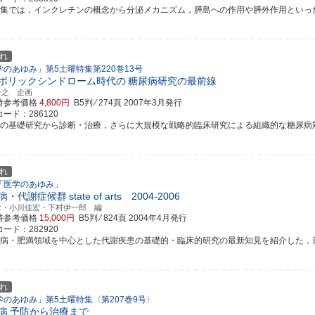
特集では，インクレチンの概念から分泌メカニズム，膵島への作用や膵外作用といった基礎研
れ
学のあゆみ」第5土曜特集第220巻13号
ボリックシンドローム時代の
糖尿病研究の最前線
一之 企画
時参考価格
4,800円
B5判 ⁄ 274頁
2007年3月発行
ード：286120
新の基礎研究から診断・治療，さらに大規模な戦略的臨床研究による組織的な糖尿病対策の
れ
「医学のあゆみ」
病・代謝症候群
state of arts 2004-2006
孝・小川佳宏・下村伊一郎 編
時参考価格
15,000円
B5判 ⁄ 824頁
2004年4月発行
ード：282920
尿病・肥満領域を中心とした代謝疾患の基礎的・臨床的研究の最新知見を紹介した，日常診
れ
学のあゆみ」第5土曜特集〈第207巻9号〉
病
予防から治療まで