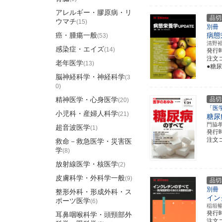
アレルギー・膠原病・リ
品切
ウマチ
(15)
別冊
癌・腫瘍一般
病態
(53)
清野
感染症・エイズ
(14)
発行
注文コ
老年医学
(13)
●糖
脳神経科学・神経科学
(3
0)
精神医学・心身医学
品切
(20)
「医
小児科・産婦人科学
(21)
糖尿
門脇
超音波医学
(1)
発行
注文コ
救命－救急医学・災害医
学
(8)
放射線医学・核医学
(2)
皮膚科学・外科学一般
(9)
品切
別冊
整形外科・形成外科・ス
イン
ポーツ医学
(6)
稲垣
発行
耳鼻咽喉科学・頭頸部外
注文コ