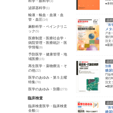
科学・眼科学
(3)
●本
泌尿器科学
(1)
輸液・輸血・血液・血
管・血圧
(14)
品切
「医
麻酔科学・ペインクリニ
メタ
ック
(5)
戸邉
発行
医療制度・医療社会学・
注文コ
病院管理・医療統計・医
●最
学情報
(9)
予防医学・健康管理・地
域医療
(15)
品切
再生医学・薬物療法・そ
別冊
の他
糖尿
(22)
門脇
医学のあゆみ・第５土曜
発行
特集
(78)
注文コ
●糖
医学のあゆみ・別冊
(273)
臨床検査
品切
臨床検査医学・臨床検査
「医
全般
(1)
糖尿