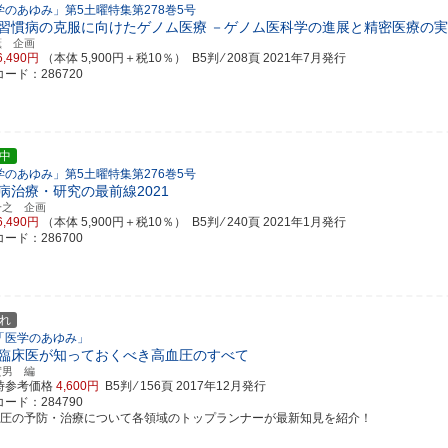
学のあゆみ」第5土曜特集第278巻5号
習慣病の克服に向けたゲノム医療
－ゲノム医科学の進展と精密医療の実
薫 企画
6,490円
（本体 5,900円＋税10％） B5判 ⁄ 208頁
2021年7月発行
ード：286720
中
学のあゆみ」第5土曜特集第276巻5号
病治療・研究の最前線2021
一之 企画
6,490円
（本体 5,900円＋税10％） B5判 ⁄ 240頁
2021年1月発行
ード：286700
れ
「医学のあゆみ」
臨床医が知っておくべき高血圧のすべて
實男 編
時参考価格
4,600円
B5判 ⁄ 156頁
2017年12月発行
ード：284790
血圧の予防・治療について各領域のトップランナーが最新知見を紹介！