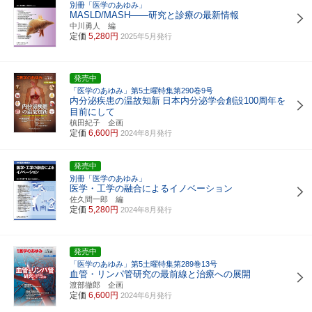
別冊「医学のあゆみ」
MASLD/MASH――研究と診療の最新情報
中川勇人 編
定価
5,280円
2025年5月発行
発売中
「医学のあゆみ」第5土曜特集第290巻9号
内分泌疾患の温故知新
日本内分泌学会創設100周年を
目前にして
槙田紀子 企画
定価
6,600円
2024年8月発行
発売中
別冊「医学のあゆみ」
医学・工学の融合によるイノベーション
佐久間一郎 編
定価
5,280円
2024年8月発行
発売中
「医学のあゆみ」第5土曜特集第289巻13号
血管・リンパ管研究の最前線と治療への展開
渡部徹郎 企画
定価
6,600円
2024年6月発行