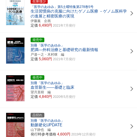
在庫僅少
「医学のあゆみ」第5土曜特集第278巻5号
生活習慣病の克服に向けたゲノム医療
－ゲノム医科学
の進展と精密医療の実現
伊藤薫 企画
定価
6,490円
2021年7月発行
発売中
別冊「医学のあゆみ」
肥満―外科治療と基礎研究の最新情報
戸邉一之・木村穣 編
定価
5,060円
2021年7月発行
発売中
別冊「医学のあゆみ」
血管新生――基礎と臨床
望月直樹 編
定価
4,840円
2020年5月発行
品切れ
別冊「医学のあゆみ」
動脈硬化UPDATE
山下静也 編
発行時参考価格
4,600円
2019年12月発行