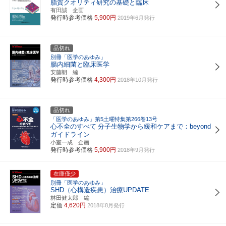
脂質クオリティ研究の基礎と臨床
有田誠 企画
発行時参考価格
5,900円
2019年6月発行
品切れ
別冊「医学のあゆみ」
腸内細菌と臨床医学
安藤朗 編
発行時参考価格
4,300円
2018年10月発行
品切れ
「医学のあゆみ」第5土曜特集第266巻13号
心不全のすべて
分子生物学から緩和ケアまで：beyond
ガイドライン
小室一成 企画
発行時参考価格
5,900円
2018年9月発行
在庫僅少
別冊「医学のあゆみ」
SHD（心構造疾患）治療UPDATE
林田健太郎 編
定価
4,620円
2018年8月発行