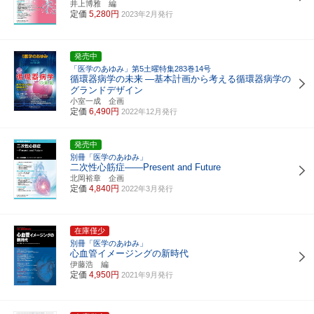
井上博雅 編
定価
5,280円
2023年2月発行
発売中
「医学のあゆみ」第5土曜特集283巻14号
循環器病学の未来
―基本計画から考える循環器病学の
グランドデザイン
小室一成 企画
定価
6,490円
2022年12月発行
発売中
別冊「医学のあゆみ」
二次性心筋症――Present and Future
北岡裕章 企画
定価
4,840円
2022年3月発行
在庫僅少
別冊「医学のあゆみ」
心血管イメージングの新時代
伊藤浩 編
定価
4,950円
2021年9月発行