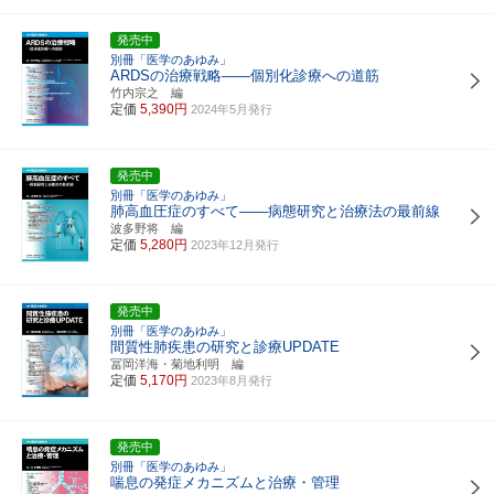
発売中
別冊「医学のあゆみ」
ARDSの治療戦略――個別化診療への道筋
竹内宗之 編
定価
5,390円
2024年5月発行
発売中
別冊「医学のあゆみ」
肺高血圧症のすべて――病態研究と治療法の最前線
波多野将 編
定価
5,280円
2023年12月発行
発売中
別冊「医学のあゆみ」
間質性肺疾患の研究と診療UPDATE
冨岡洋海・菊地利明 編
定価
5,170円
2023年8月発行
発売中
別冊「医学のあゆみ」
喘息の発症メカニズムと治療・管理