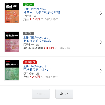
発売中
別冊「医学のあゆみ」
補助人工心臓の進歩と課題
小野稔 編
定価
4,730円
2018年5月発行
品切れ
別冊「医学のあゆみ」
胆膵疾患診療の進歩
岡崎和一 編
発行時参考価格
4,300円
2018年2月発行
在庫僅少
別冊「医学のあゆみ」
甲状腺疾患のすべて
槙田紀子 編
定価
5,280円
2018年1月発行
< 前へ
次へ >