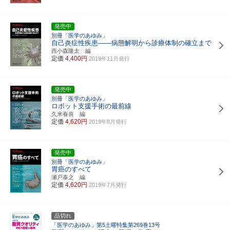
発売中
別冊「医学のあゆみ」
自己炎症性疾患――病態解明から診療体制の確立まで
西小森隆太 編
定価
4,400円
2019年11月発行
発売中
別冊「医学のあゆみ」
ロボット支援手術の最前線
久米春喜 編
定価
4,620円
2019年8月発行
発売中
別冊「医学のあゆみ」
胃癌のすべて
瀬戸泰之 編
定価
4,620円
2019年7月発行
品切れ
「医学のあゆみ」第5土曜特集第269巻13号