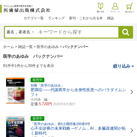
カテゴリ一覧
ランキング
新刊・これから出る本
雑誌
検索
ホーム
>
雑誌一覧
>
医学のあゆみ
>
バックナンバー
医学のあゆみ バックナンバー
91件中1件から30件までを表示
絞り込み »
発売中
別冊「医学のあゆみ」
肥満症――代謝異常から全身性疾患へのパラダイムシ
フト
小川渉 編
定価
5,720円
2026年6月発行
発売中
「医学のあゆみ」第5土曜特集295巻9号
心不全診療の未来戦略
─ゲノム，AI，多臓器連関が拓
く新時代