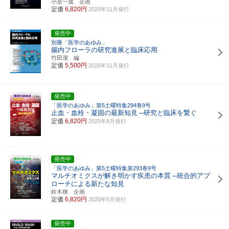
小室一成 企画
定価
6,820円
2025年11月発行
発売中
別冊「医学のあゆみ」
腸内フローラの研究進展と臨床応用
竹田潔 編
定価
5,500円
2025年11月発行
発売中
「医学のあゆみ」第5土曜特集294巻9号
止血・血栓・凝固の最新知見
─研究と臨床を繋ぐ
定価
6,820円
2025年8月発行
発売中
「医学のあゆみ」第5土曜特集第293巻9号
マルチオミクスが解き明かす疾患の本質
─統合的アプ
ローチによる新たな知見
鈴木穣 企画
定価
6,820円
2025年5月発行
発売中