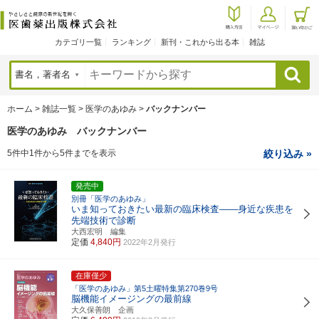
カテゴリ一覧
ランキング
新刊・これから出る本
雑誌
検索
ホーム
>
雑誌一覧
>
医学のあゆみ
>
バックナンバー
医学のあゆみ バックナンバー
5件中1件から5件までを表示
絞り込み »
発売中
別冊「医学のあゆみ」
いま知っておきたい最新の臨床検査――身近な疾患を
先端技術で診断
大西宏明 編集
定価
4,840円
2022年2月発行
在庫僅少
「医学のあゆみ」第5土曜特集第270巻9号
脳機能イメージングの最前線
大久保善朗 企画