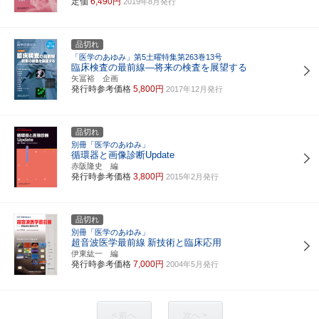
定価
6,490円
2019年8月発行
品切れ
「医学のあゆみ」第5土曜特集第263巻13号
臨床検査の最前線―将来の検査を展望する
矢冨裕 企画
発行時参考価格
5,800円
2017年12月発行
品切れ
別冊「医学のあゆみ」
循環器と画像診断Update
赤阪隆史 編
発行時参考価格
3,800円
2015年2月発行
品切れ
別冊「医学のあゆみ」
超音波医学最前線
新技術と臨床応用
伊東紘一 編
発行時参考価格
7,000円
2004年5月発行
< 前へ
次へ >