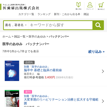
カテゴリ一覧
ランキング
新刊・これから出る本
雑誌
検索
ホーム
>
雑誌一覧
>
医学のあゆみ
>
バックナンバー
医学のあゆみ バックナンバー
7件中1件から7件までを表示
絞り込み »
品切れ
別冊「医学のあゆみ」
脳卒中
基礎と臨床の最前線
篠原幸人 編
発行時参考価格
3,400円
2006年6月発行
新刊
別冊「医学のあゆみ」
大変革期のリハビリテーション治療と拡大する守備範
囲
安保雅博 編