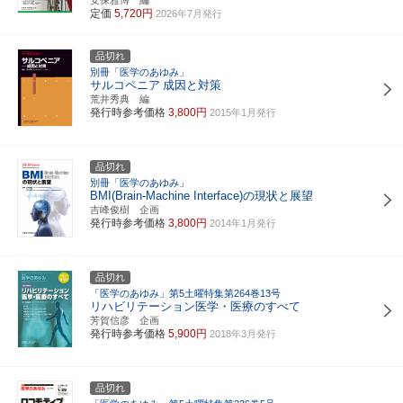
定価
5,720円
2026年7月発行
品切れ
別冊「医学のあゆみ」
サルコペニア
成因と対策
荒井秀典 編
発行時参考価格
3,800円
2015年1月発行
品切れ
別冊「医学のあゆみ」
BMI(Brain-Machine Interface)の現状と展望
吉峰俊樹 企画
発行時参考価格
3,800円
2014年1月発行
品切れ
「医学のあゆみ」第5土曜特集第264巻13号
リハビリテーション医学・医療のすべて
芳賀信彦 企画
発行時参考価格
5,900円
2018年3月発行
品切れ