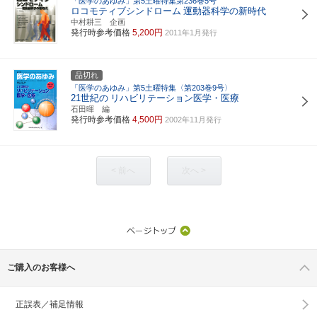
「医学のあゆみ」第5土曜特集第236巻5号
ロコモティブシンドローム
運動器科学の新時代
中村耕三 企画
発行時参考価格
5,200円
2011年1月発行
品切れ
「医学のあゆみ」第5土曜特集〈第203巻9号〉
21世紀の
リハビリテーション医学・医療
石田暉 編
発行時参考価格
4,500円
2002年11月発行
< 前へ
次へ >
ご購入のお客様へ
正誤表／補足情報