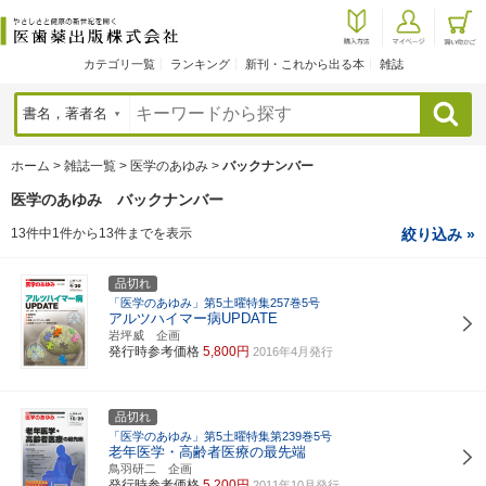
カテゴリ一覧
ランキング
新刊・これから出る本
雑誌
検索
ホーム
>
雑誌一覧
>
医学のあゆみ
>
バックナンバー
医学のあゆみ バックナンバー
13件中1件から13件までを表示
絞り込み »
品切れ
「医学のあゆみ」第5土曜特集257巻5号
アルツハイマー病UPDATE
岩坪威 企画
発行時参考価格
5,800円
2016年4月発行
品切れ
「医学のあゆみ」第5土曜特集第239巻5号
老年医学・高齢者医療の最先端
鳥羽研二 企画
発行時参考価格
5,200円
2011年10月発行