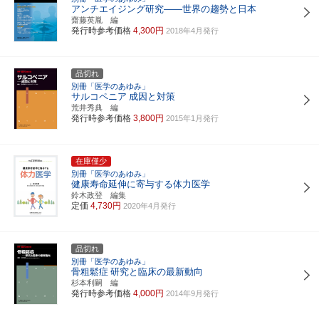
アンチエイジング研究――世界の趨勢と日本
齋藤英胤 編
発行時参考価格
4,300円
2018年4月発行
品切れ
別冊「医学のあゆみ」
サルコペニア
成因と対策
荒井秀典 編
発行時参考価格
3,800円
2015年1月発行
在庫僅少
別冊「医学のあゆみ」
健康寿命延伸に寄与する体力医学
鈴木政登 編集
定価
4,730円
2020年4月発行
品切れ
別冊「医学のあゆみ」
骨粗鬆症
研究と臨床の最新動向
杉本利嗣 編
発行時参考価格
4,000円
2014年9月発行