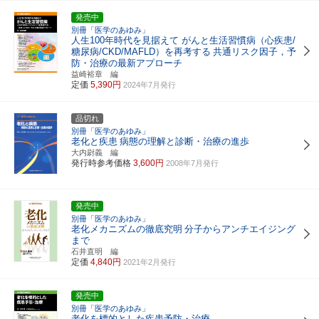
発売中
別冊「医学のあゆみ」
人生100年時代を見据えて がんと生活習慣病（心疾患/
糖尿病/CKD/MAFLD）を再考する
共通リスク因子，予
防・治療の最新アプローチ
益崎裕章 編
定価
5,390円
2024年7月発行
品切れ
別冊「医学のあゆみ」
老化と疾患
病態の理解と診断・治療の進歩
大内尉義 編
発行時参考価格
3,600円
2008年7月発行
発売中
別冊「医学のあゆみ」
老化メカニズムの徹底究明
分子からアンチエイジング
まで
石井直明 編
定価
4,840円
2021年2月発行
発売中
別冊「医学のあゆみ」
老化を標的とした疾患予防・治療