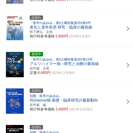
品切れ
「医学のあゆみ」第5土曜特集第253巻9号
老化と老年疾患
研究・臨床の最前線
秋下雅弘 企画
発行時参考価格
5,800円
2015年5月発行
発売中
「医学のあゆみ」第5土曜特集第287巻13号
アルツハイマー病
─研究と治療の最前線
岩坪威 企画
定価
6,490円
2023年12月発行
品切れ
別冊「医学のあゆみ」
Alzheimer病
基礎・臨床研究の最新動向
岩坪威 編
発行時参考価格
3,400円
2007年12月発行
品切れ
別冊「医学のあゆみ」