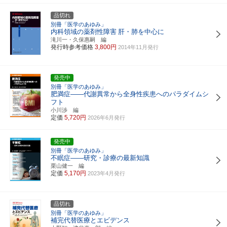
品切れ
別冊「医学のあゆみ」
内科領域の薬剤性障害
肝・肺を中心に
滝川一・久保惠嗣 編
発行時参考価格
3,800円
2014年11月発行
発売中
別冊「医学のあゆみ」
肥満症――代謝異常から全身性疾患へのパラダイムシ
フト
小川渉 編
定価
5,720円
2026年6月発行
発売中
別冊「医学のあゆみ」
不眠症――研究・診療の最新知識
栗山健一 編
定価
5,170円
2023年4月発行
品切れ
別冊「医学のあゆみ」
補完代替医療とエビデンス