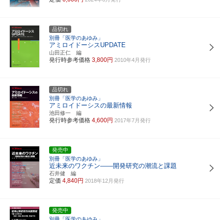
品切れ
別冊「医学のあゆみ」
アミロイドーシスUPDATE
山田正仁 編
発行時参考価格
3,800円
2010年4月発行
品切れ
別冊「医学のあゆみ」
アミロイドーシスの最新情報
池田修一 編
発行時参考価格
4,600円
2017年7月発行
発売中
別冊「医学のあゆみ」
近未来のワクチン――開発研究の潮流と課題
石井健 編
定価
4,840円
2018年12月発行
発売中
別冊「医学のあゆみ」