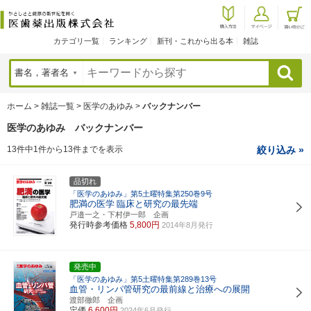
カテゴリ一覧
ランキング
新刊・これから出る本
雑誌
検索
ホーム
>
雑誌一覧
>
医学のあゆみ
>
バックナンバー
医学のあゆみ バックナンバー
13件中1件から13件までを表示
絞り込み »
品切れ
「医学のあゆみ」第5土曜特集第250巻9号
肥満の医学
臨床と研究の最先端
戸邉一之・下村伊一郎 企画
発行時参考価格
5,800円
2014年8月発行
発売中
「医学のあゆみ」第5土曜特集第289巻13号
血管・リンパ管研究の最前線と治療への展開
渡部徹郎 企画
定価
6,600円
2024年6月発行