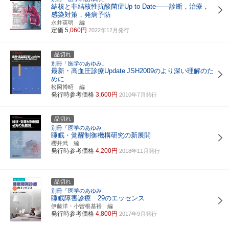
結核と非結核性抗酸菌症Up to Date――診断，治療，
感染対策，発病予防
永井英明 編
定価
5,060円
2022年12月発行
品切れ
別冊「医学のあゆみ」
最新・高血圧診療Update
JSH2009のより深い理解のた
めに
松岡博昭 編
発行時参考価格
3,600円
2010年7月発行
品切れ
別冊「医学のあゆみ」
睡眠・覚醒制御機構研究の新展開
櫻井武 編
発行時参考価格
4,200円
2018年11月発行
品切れ
別冊「医学のあゆみ」
睡眠障害診療 29のエッセンス
伊藤洋・小曽根基裕 編
発行時参考価格
4,800円
2017年9月発行