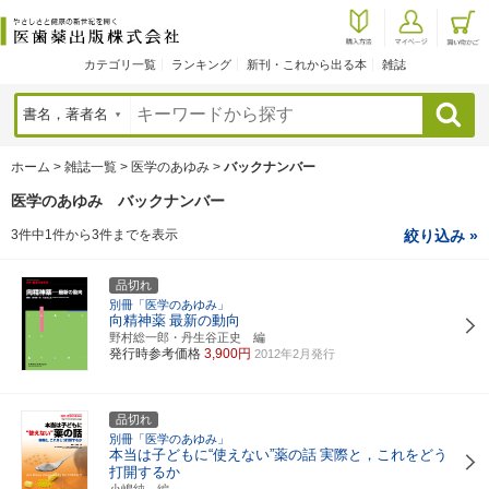
カテゴリ一覧
ランキング
新刊・これから出る本
雑誌
検索
ホーム
>
雑誌一覧
>
医学のあゆみ
>
バックナンバー
医学のあゆみ バックナンバー
3件中1件から3件までを表示
絞り込み »
品切れ
別冊「医学のあゆみ」
向精神薬
最新の動向
野村総一郎・丹生谷正史 編
発行時参考価格
3,900円
2012年2月発行
品切れ
別冊「医学のあゆみ」
本当は子どもに“使えない”薬の話
実際と，これをどう
打開するか
小嶋純 編