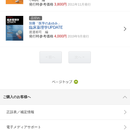
発行時参考価格
3,800円
2011年11月発行
品切れ
別冊「医学のあゆみ」
臨床薬理学UPDATE
渡邉裕司 編
発行時参考価格
4,000円
2019年9月発行
< 前へ
次へ >
ご購入のお客様へ
正誤表／補足情報
電子メディアサポート