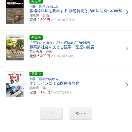
発売中
別冊「医学のあゆみ」
臓器線維症を科学する 病態解明と治療法開発への展望
稲垣豊 企画
定価
4,840円
2021年10月発行
発売中
「医学のあゆみ」第5土曜特集第279巻5号
超高齢社会を支える医学・医療の提案
荒井秀典 企画
定価
6,490円
2021年10月発行
発売中
別冊「医学のあゆみ」
オンラインによる医療者教育
錦織宏 編
定価
5,170円
2022年9月発行
< 前へ
次へ >