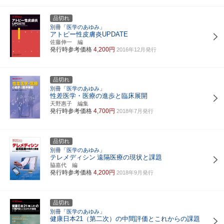
品切れ
別冊「医学のあゆみ」
アトピー性皮膚炎UPDATE
佐藤伸一 編
発行時参考価格
4,200円
2016年12月発行
品切れ
別冊「医学のあゆみ」
性差医学・医療の進歩と臨床展開
天野惠子 編集
発行時参考価格
4,700円
2018年7月発行
品切れ
別冊「医学のあゆみ」
テレメディシン
遠隔医療の現状と課題
脇嘉代 編
発行時参考価格
4,200円
2018年9月発行
品切れ
別冊「医学のあゆみ」
健康日本21（第二次）の中間評価とこれからの課題