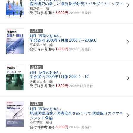
臨床研究の新しい潮流
医学研究のパラダイム・シフト
福原俊一 編
発行時参考価格
3,600円
2008年4月発行
品切れ
別冊「医学のあゆみ」
学会案内 2008年7月版
2008.7～2009.6
医歯薬出版 編
発行時参考価格
1,800円
2008年6月発行
品切れ
別冊「医学のあゆみ」
学会案内 2009年1月版
2009.1～12
医歯薬出版 編
発行時参考価格
1,800円
2008年12月発行
品切れ
別冊「医学のあゆみ」
地域医療崩壊と医療安全をめぐって
医療版リスクマネ
ジメント争論
小島英明 監修
発行時参考価格
3,200円
2009年5月発行