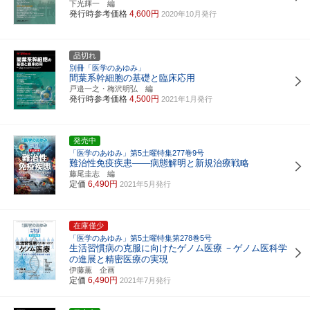
下光輝一 編
発行時参考価格
4,600円
2020年10月発行
品切れ
別冊「医学のあゆみ」
間葉系幹細胞の基礎と臨床応用
戸邉一之・梅沢明弘 編
発行時参考価格
4,500円
2021年1月発行
発売中
「医学のあゆみ」第5土曜特集277巻9号
難治性免疫疾患――病態解明と新規治療戦略
藤尾圭志 編
定価
6,490円
2021年5月発行
在庫僅少
「医学のあゆみ」第5土曜特集第278巻5号
生活習慣病の克服に向けたゲノム医療
－ゲノム医科学
の進展と精密医療の実現
伊藤薫 企画
定価
6,490円
2021年7月発行