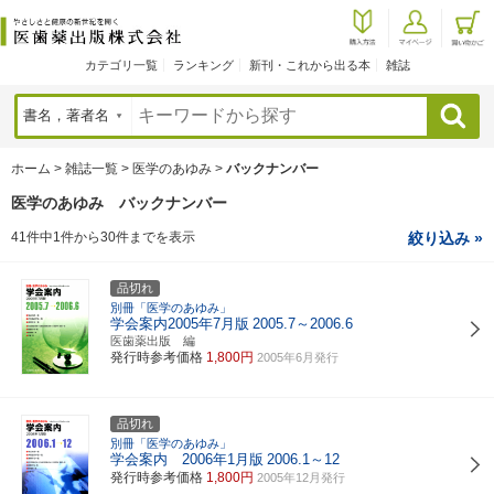
カテゴリ一覧
ランキング
新刊・これから出る本
雑誌
検索
ホーム
>
雑誌一覧
>
医学のあゆみ
>
バックナンバー
医学のあゆみ バックナンバー
41件中1件から30件までを表示
絞り込み »
品切れ
別冊「医学のあゆみ」
学会案内2005年7月版
2005.7～2006.6
医歯薬出版 編
発行時参考価格
1,800円
2005年6月発行
品切れ
別冊「医学のあゆみ」
学会案内 2006年1月版
2006.1～12
発行時参考価格
1,800円
2005年12月発行