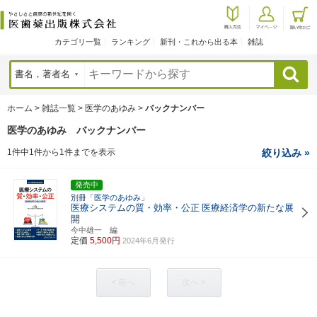
カテゴリ一覧
ランキング
新刊・これから出る本
雑誌
検索
ホーム
>
雑誌一覧
>
医学のあゆみ
>
バックナンバー
医学のあゆみ バックナンバー
1件中1件から1件までを表示
絞り込み »
発売中
別冊「医学のあゆみ」
医療システムの質・効率・公正
医療経済学の新たな展
開
今中雄一 編
定価
5,500円
2024年6月発行
< 前へ
次へ >