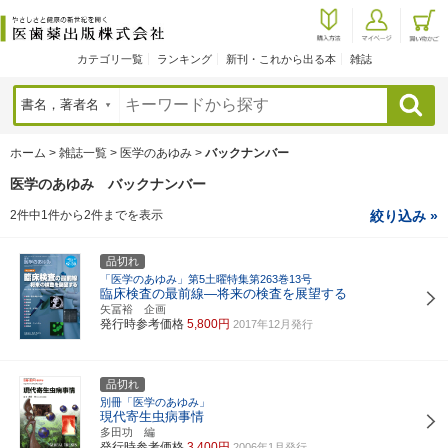
カテゴリ一覧
ランキング
新刊・これから出る本
雑誌
検索
ホーム
>
雑誌一覧
>
医学のあゆみ
>
バックナンバー
医学のあゆみ バックナンバー
2件中1件から2件までを表示
絞り込み »
品切れ
「医学のあゆみ」第5土曜特集第263巻13号
臨床検査の最前線―将来の検査を展望する
矢冨裕 企画
発行時参考価格
5,800円
2017年12月発行
品切れ
別冊「医学のあゆみ」
現代寄生虫病事情
多田功 編
発行時参考価格
3,400円
2006年1月発行