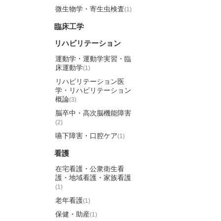
微生物学・寄生虫検査
(1)
臨床工学
リハビリテーション
運動学・運動学実習・臨
床運動学
(1)
リハビリテーション医
学・リハビリテーション
概論
(3)
脳卒中・高次脳機能障害
(2)
嚥下障害・口腔ケア
(1)
看護
在宅看護・公衆衛生看
護・地域看護・家族看護
(1)
老年看護
(1)
保健・助産
(1)