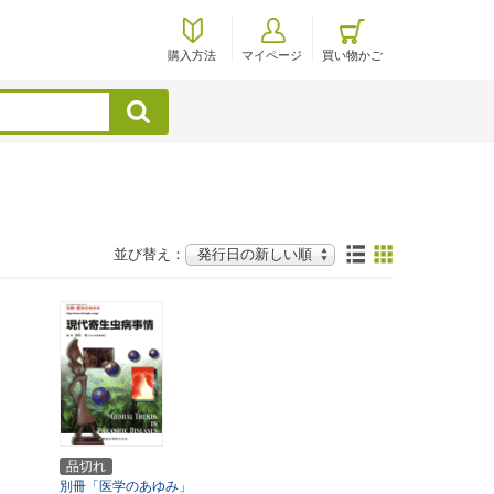
購入方法
マイページ
買い物かご
検索
並び替え：
品切れ
別冊「医学のあゆみ」