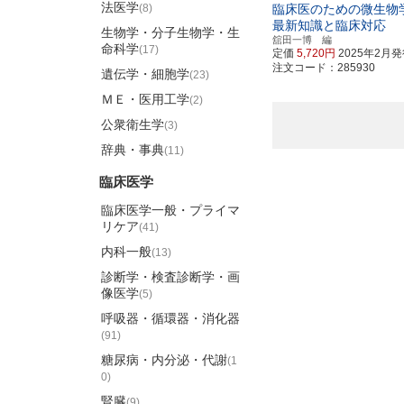
法医学
(8)
臨床医のための微生物
最新知識と臨床対応
生物学・分子生物学・生
舘田一博 編
命科学
(17)
定価
5,720円
2025年2月
注文コード：285930
遺伝学・細胞学
(23)
ＭＥ・医用工学
(2)
公衆衛生学
(3)
辞典・事典
(11)
臨床医学
臨床医学一般・プライマ
リケア
(41)
内科一般
(13)
診断学・検査診断学・画
像医学
(5)
呼吸器・循環器・消化器
(91)
糖尿病・内分泌・代謝
(1
0)
腎臓
(9)