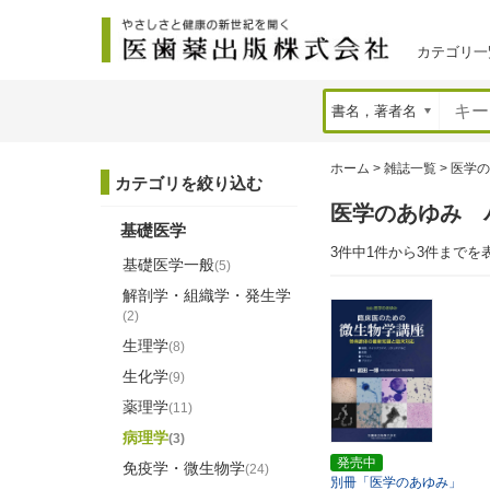
カテゴリ一
ホーム
>
雑誌一覧
>
医学の
カテゴリを絞り込む
医学のあゆみ 
基礎医学
3件中1件から3件までを
基礎医学一般
(5)
解剖学・組織学・発生学
(2)
生理学
(8)
生化学
(9)
薬理学
(11)
病理学
(3)
発売中
免疫学・微生物学
(24)
別冊「医学のあゆみ」