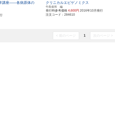
学講座――各病原体の
クリニカルエピゲノミクス
牛島俊和 編
発行時参考価格
4,600円
2016年10月発行
注文コード：284610
発行
< 前のページ
1
次のページ >