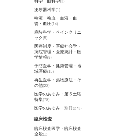
科学・眼科学
(3)
泌尿器科学
(1)
輸液・輸血・血液・血
管・血圧
(14)
麻酔科学・ペインクリニ
ック
(5)
医療制度・医療社会学・
病院管理・医療統計・医
学情報
(9)
予防医学・健康管理・地
域医療
(15)
再生医学・薬物療法・そ
の他
(22)
医学のあゆみ・第５土曜
特集
(78)
医学のあゆみ・別冊
(273)
臨床検査
臨床検査医学・臨床検査
全般
(1)