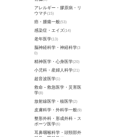
アレルギー・膠原病・リ
ウマチ
(15)
癌・腫瘍一般
(53)
感染症・エイズ
(14)
老年医学
(13)
脳神経科学・神経科学
(3
0)
精神医学・心身医学
(20)
小児科・産婦人科学
(21)
超音波医学
(1)
救命－救急医学・災害医
学
(8)
放射線医学・核医学
(2)
皮膚科学・外科学一般
(9)
整形外科・形成外科・ス
ポーツ医学
(6)
耳鼻咽喉科学・頭頸部外