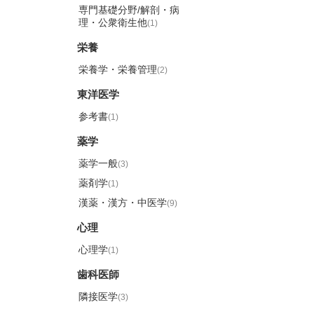
専門基礎分野/解剖・病
理・公衆衛生他
(1)
栄養
栄養学・栄養管理
(2)
東洋医学
参考書
(1)
薬学
薬学一般
(3)
薬剤学
(1)
漢薬・漢方・中医学
(9)
心理
心理学
(1)
歯科医師
隣接医学
(3)