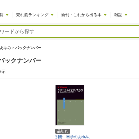
覧
売れ筋ランキング
新刊・これから出る本
雑誌
あゆみ
>
バックナンバー
バックナンバー
表示
品切れ
別冊「医学のあゆみ」