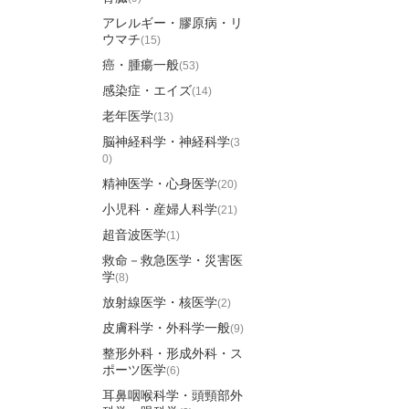
アレルギー・膠原病・リ
ウマチ
(15)
癌・腫瘍一般
(53)
感染症・エイズ
(14)
老年医学
(13)
脳神経科学・神経科学
(3
0)
精神医学・心身医学
(20)
小児科・産婦人科学
(21)
超音波医学
(1)
救命－救急医学・災害医
学
(8)
放射線医学・核医学
(2)
皮膚科学・外科学一般
(9)
整形外科・形成外科・ス
ポーツ医学
(6)
耳鼻咽喉科学・頭頸部外