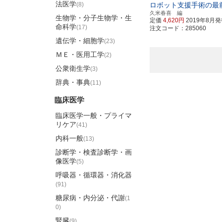
法医学
(8)
ロボット支援手術の最
久米春喜 編
生物学・分子生物学・生
定価
4,620円
2019年8月
命科学
(17)
注文コード：285060
遺伝学・細胞学
(23)
ＭＥ・医用工学
(2)
公衆衛生学
(3)
辞典・事典
(11)
臨床医学
臨床医学一般・プライマ
リケア
(41)
内科一般
(13)
診断学・検査診断学・画
像医学
(5)
呼吸器・循環器・消化器
(91)
糖尿病・内分泌・代謝
(1
0)
腎臓
(9)