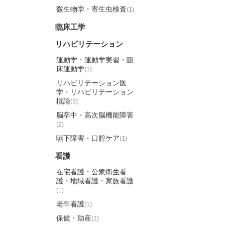
微生物学・寄生虫検査
(1)
臨床工学
リハビリテーション
運動学・運動学実習・臨
床運動学
(1)
リハビリテーション医
学・リハビリテーション
概論
(3)
脳卒中・高次脳機能障害
(2)
嚥下障害・口腔ケア
(1)
看護
在宅看護・公衆衛生看
護・地域看護・家族看護
(1)
老年看護
(1)
保健・助産
(1)