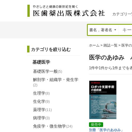
カテゴリ一
ホーム
>
雑誌一覧
>
医学の
カテゴリを絞り込む
医学のあゆみ 
基礎医学
1件中1件から1件までを
基礎医学一般
(5)
解剖学・組織学・発生学
(2)
生理学
(8)
生化学
(9)
薬理学
(11)
病理学
(3)
発売中
免疫学・微生物学
(24)
別冊「医学のあゆみ」