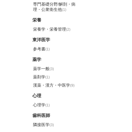
専門基礎分野/解剖・病
理・公衆衛生他
(1)
栄養
栄養学・栄養管理
(2)
東洋医学
参考書
(1)
薬学
薬学一般
(3)
薬剤学
(1)
漢薬・漢方・中医学
(9)
心理
心理学
(1)
歯科医師
隣接医学
(3)