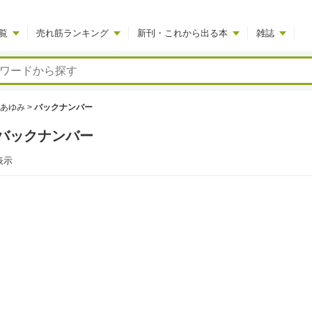
覧
売れ筋ランキング
新刊・これから出る本
雑誌
あゆみ
>
バックナンバー
バックナンバー
表示