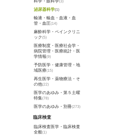
科学・眼科学
(3)
泌尿器科学
(1)
輸液・輸血・血液・血
管・血圧
(14)
麻酔科学・ペインクリニ
ック
(5)
医療制度・医療社会学・
病院管理・医療統計・医
学情報
(9)
予防医学・健康管理・地
域医療
(15)
再生医学・薬物療法・そ
の他
(22)
医学のあゆみ・第５土曜
特集
(78)
医学のあゆみ・別冊
(273)
臨床検査
臨床検査医学・臨床検査
全般
(1)