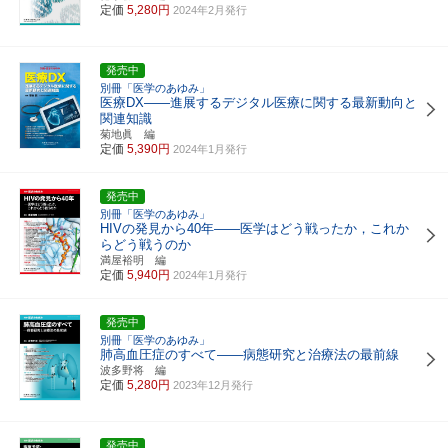
定価
5,280円
2024年2月発行
発売中
別冊「医学のあゆみ」
医療DX――進展するデジタル医療に関する最新動向と
関連知識
菊地眞 編
定価
5,390円
2024年1月発行
発売中
別冊「医学のあゆみ」
HIVの発見から40年――医学はどう戦ったか，これか
らどう戦うのか
満屋裕明 編
定価
5,940円
2024年1月発行
発売中
別冊「医学のあゆみ」
肺高血圧症のすべて――病態研究と治療法の最前線
波多野将 編
定価
5,280円
2023年12月発行
発売中