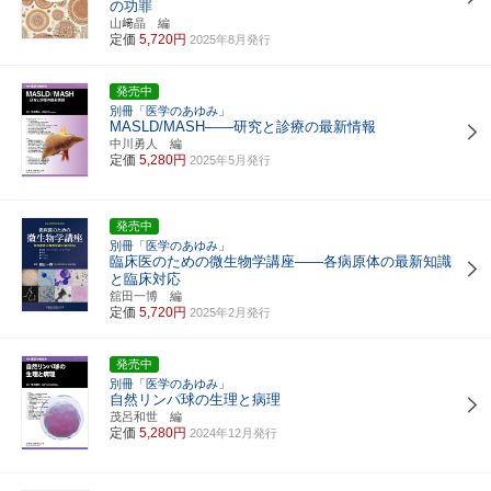
の功罪
山﨑晶 編
定価
5,720円
2025年8月発行
発売中
別冊「医学のあゆみ」
MASLD/MASH――研究と診療の最新情報
中川勇人 編
定価
5,280円
2025年5月発行
発売中
別冊「医学のあゆみ」
臨床医のための微生物学講座――各病原体の最新知識
と臨床対応
舘田一博 編
定価
5,720円
2025年2月発行
発売中
別冊「医学のあゆみ」
自然リンパ球の生理と病理
茂呂和世 編
定価
5,280円
2024年12月発行