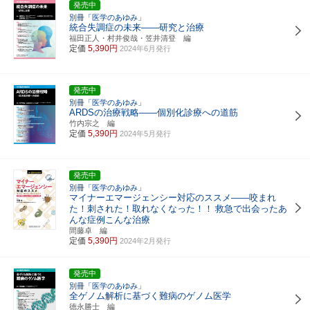
発売中
別冊「医学のあゆみ」
統合失調症の未来――研究と治療
福田正人・村井俊哉・笠井清登 編
定価
5,390円
2024年6月発行
発売中
別冊「医学のあゆみ」
ARDSの治療戦略――個別化診療への道筋
竹内宗之 編
定価
5,390円
2024年5月発行
発売中
別冊「医学のあゆみ」
マイナーエマージェンシー対応のススメ――咬まれ
た！刺された！取れなくなった！！
救急で出会ったあ
んな症例こんな治療
間藤卓 編
定価
5,390円
2024年2月発行
発売中
別冊「医学のあゆみ」
全ゲノム解析に基づく難病のゲノム医学
徳永勝士 編