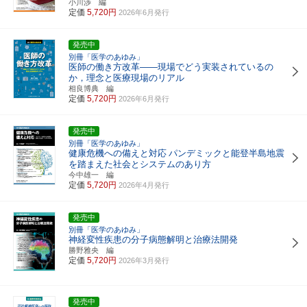
小川渉 編
定価
5,720円
2026年6月発行
発売中
別冊「医学のあゆみ」
医師の働き方改革――現場でどう実装されているの
か，理念と医療現場のリアル
相良博典 編
定価
5,720円
2026年6月発行
発売中
別冊「医学のあゆみ」
健康危機への備えと対応
パンデミックと能登半島地震
を踏まえた社会とシステムのあり方
今中雄一 編
定価
5,720円
2026年4月発行
発売中
別冊「医学のあゆみ」
神経変性疾患の分子病態解明と治療法開発
勝野雅央 編
定価
5,720円
2026年3月発行
発売中