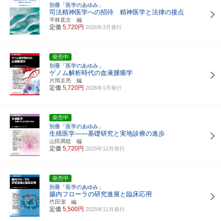
別冊「医学のあゆみ」
司法精神医学への招待 精神医学と法律の接点
平林直次 編
定価
5,720円
2026年3月発行
発売中
別冊「医学のあゆみ」
ゲノム解析時代の血液腫瘍学
片岡圭亮 編
定価
5,720円
2026年1月発行
発売中
別冊「医学のあゆみ」
生殖医学――基礎研究と実地診療の進歩
山田満稔 編
定価
5,720円
2025年12月発行
発売中
別冊「医学のあゆみ」
腸内フローラの研究進展と臨床応用
竹田潔 編
定価
5,500円
2025年11月発行