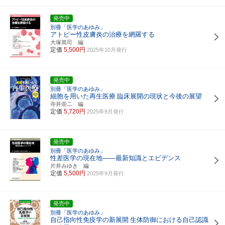
発売中
別冊「医学のあゆみ」
アトピー性皮膚炎の治療を網羅する
大塚篤司 編
定価
5,500円
2025年10月発行
発売中
別冊「医学のあゆみ」
細胞を用いた再生医療
臨床展開の現状と今後の展望
寺井崇二 編
定価
5,720円
2025年9月発行
発売中
別冊「医学のあゆみ」
性差医学の現在地――最新知識とエビデンス
片井みゆき 編
定価
5,500円
2025年9月発行
発売中
別冊「医学のあゆみ」
自己指向性免疫学の新展開
生体防御における自己認識