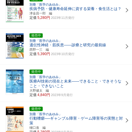
別冊「医学のあゆみ」
疾病予防・健康寿命延伸に資する栄養・食生活とは？
津金昌一郎 編
定価
5,280円
2023年11月発行
発売中
別冊「医学のあゆみ」
遺伝性神経・筋疾患――診療と研究の最前線
西野一三 編
定価
5,390円
2023年10月発行
発売中
別冊「医学のあゆみ」
医療AI技術の現在と未来――できること・できそうな
こと・できないこと
大野健太 編
定価
4,840円
2023年9月発行
発売中
別冊「医学のあゆみ」
行動嗜癖──ギャンブル障害・ゲーム障害等の実態と対
策
樋口進 編
定価
5,280円
2023年9月発行