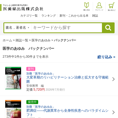
カテゴリ一覧
ランキング
新刊・これから出る本
雑誌
検索
ホーム
>
雑誌一覧
>
医学のあゆみ
>
バックナンバー
医学のあゆみ バックナンバー
273件中1件から30件までを表示
絞り込み »
新刊
別冊「医学のあゆみ」
大変革期のリハビリテーション治療と拡大する守備範
囲
安保雅博 編
定価
5,720円
2026年7月発行
発売中
別冊「医学のあゆみ」
肥満症――代謝異常から全身性疾患へのパラダイムシ
フト