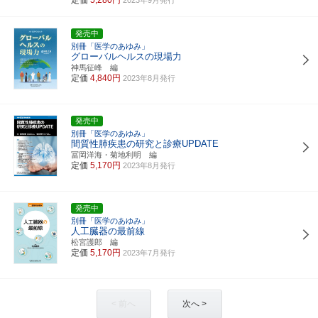
発売中
別冊「医学のあゆみ」
グローバルヘルスの現場力
神馬征峰 編
定価
4,840円
2023年8月発行
発売中
別冊「医学のあゆみ」
間質性肺疾患の研究と診療UPDATE
冨岡洋海・菊地利明 編
定価
5,170円
2023年8月発行
発売中
別冊「医学のあゆみ」
人工臓器の最前線
松宮護郎 編
定価
5,170円
2023年7月発行
< 前へ
次へ >