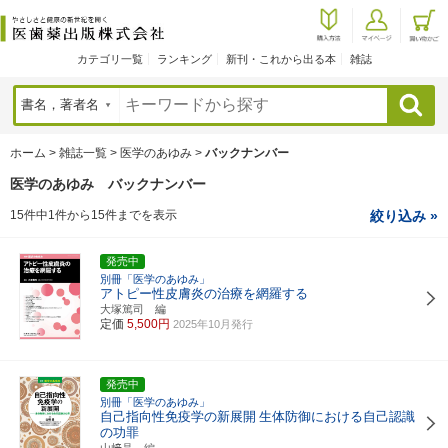
カテゴリ一覧
ランキング
新刊・これから出る本
雑誌
検索
ホーム
>
雑誌一覧
>
医学のあゆみ
>
バックナンバー
医学のあゆみ バックナンバー
15件中1件から15件までを表示
絞り込み »
発売中
別冊「医学のあゆみ」
アトピー性皮膚炎の治療を網羅する
大塚篤司 編
定価
5,500円
2025年10月発行
発売中
別冊「医学のあゆみ」
自己指向性免疫学の新展開
生体防御における自己認識
の功罪
山﨑晶 編