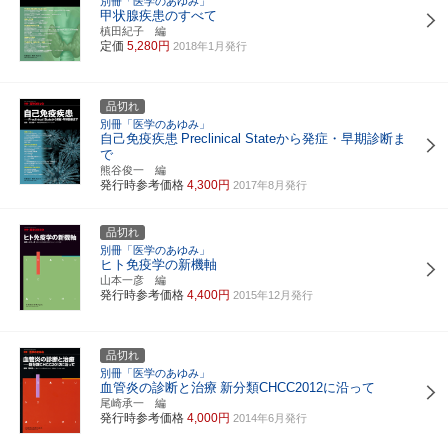
別冊「医学のあゆみ」
甲状腺疾患のすべて
槙田紀子 編
定価
5,280円
2018年1月発行
品切れ
別冊「医学のあゆみ」
自己免疫疾患
Preclinical Stateから発症・早期診断ま
で
熊谷俊一 編
発行時参考価格
4,300円
2017年8月発行
品切れ
別冊「医学のあゆみ」
ヒト免疫学の新機軸
山本一彦 編
発行時参考価格
4,400円
2015年12月発行
品切れ
別冊「医学のあゆみ」
血管炎の診断と治療
新分類CHCC2012に沿って
尾崎承一 編
発行時参考価格
4,000円
2014年6月発行