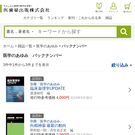
カテゴリ一覧
ランキング
新刊・これから出る本
雑誌
検索
ホーム
>
雑誌一覧
>
医学のあゆみ
>
バックナンバー
医学のあゆみ バックナンバー
3件中1件から3件までを表示
絞り込み »
品切れ
別冊「医学のあゆみ」
臨床薬理学UPDATE
渡邉裕司 編
発行時参考価格
4,000円
2019年9月発行
品切れ
別冊「医学のあゆみ」
向精神薬
最新の動向
野村総一郎・丹生谷正史 編
発行時参考価格
3,900円
2012年2月発行