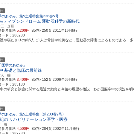
れ
学のあゆみ」第5土曜特集第236巻5号
モティブシンドローム
運動器科学の新時代
耕三 企画
時参考価格
5,200円
B5判 ⁄ 250頁
2011年1月発行
ード：286280
介護や寝たきりの約5人に1人は骨折や転倒など，運動器の障害によるものである．多くの人が
れ
「医学のあゆみ」
中
基礎と臨床の最前線
幸人 編
時参考価格
3,400円
B5判 ⁄ 152頁
2006年6月発行
ード：283180
卒中の研究と診療に関する最近の動向と今後の展望を概説．わが国脳卒中の現況を明らかに
れ
学のあゆみ」第5土曜特集〈第203巻9号〉
世紀の
リハビリテーション医学・医療
暉 編
時参考価格
4,500円
B5判 ⁄ 284頁
2002年11月発行
ード：282730