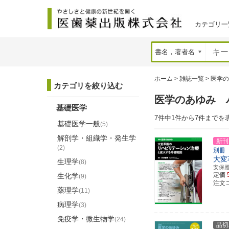
カテゴリ一
ホーム
>
雑誌一覧
>
医学の
カテゴリを絞り込む
医学のあゆみ 
基礎医学
7件中1件から7件までを
基礎医学一般
(5)
解剖学・組織学・発生学
新刊
(2)
別冊
大変
生理学
(8)
安保
定価
生化学
(9)
注文コ
薬理学
(11)
病理学
(3)
免疫学・微生物学
(24)
品切