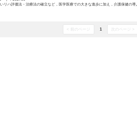
しいリハ評価法・治療法の確立など，医学医療での大きな進歩に加え，介護保健の導入など
< 前のページ
1
次のページ >