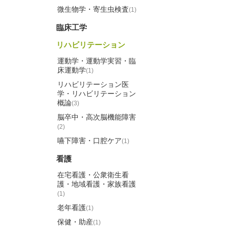
微生物学・寄生虫検査
(1)
臨床工学
リハビリテーション
運動学・運動学実習・臨
床運動学
(1)
リハビリテーション医
学・リハビリテーション
概論
(3)
脳卒中・高次脳機能障害
(2)
嚥下障害・口腔ケア
(1)
看護
在宅看護・公衆衛生看
護・地域看護・家族看護
(1)
老年看護
(1)
保健・助産
(1)