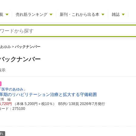
覧
売れ筋ランキング
新刊・これから出る本
雑誌
あゆみ
>
バックナンバー
バックナンバー
表示
「医学のあゆみ」
革期のリハビリテーション治療と拡大する守備範囲
雅博 編
5,720円
（本体 5,200円＋税10％） B5判 ⁄ 138頁
2026年7月発行
ード：275100
れ