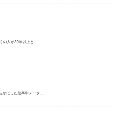
80年以上と......
した脳卒中データ......