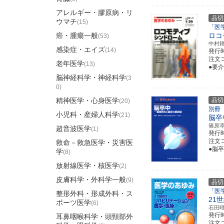
アレルギー・膠原病・リ
品切
ウマチ
(15)
「医
癌・腫瘍一般
ロコ
(53)
中村
感染症・エイズ
(14)
発行
注文コ
老年医学
(13)
●要
脳神経科学・神経科学
(3
0)
精神医学・心身医学
品切
(20)
別冊
小児科・産婦人科学
(21)
脳卒
篠原
超音波医学
(1)
発行
注文コ
救命－救急医学・災害医
●脳
学
(8)
放射線医学・核医学
(2)
皮膚科学・外科学一般
(9)
品切
「医
整形外科・形成外科・ス
21
ポーツ医学
(6)
石田
発行
耳鼻咽喉科学・頭頸部外
注文コ