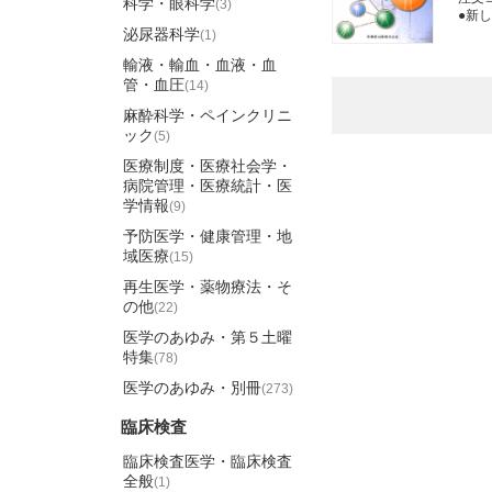
科学・眼科学
(3)
●新
泌尿器科学
(1)
輸液・輸血・血液・血
管・血圧
(14)
麻酔科学・ペインクリニ
ック
(5)
医療制度・医療社会学・
病院管理・医療統計・医
学情報
(9)
予防医学・健康管理・地
域医療
(15)
再生医学・薬物療法・そ
の他
(22)
医学のあゆみ・第５土曜
特集
(78)
医学のあゆみ・別冊
(273)
臨床検査
臨床検査医学・臨床検査
全般
(1)