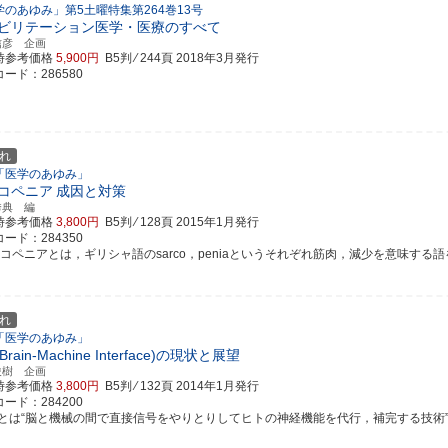
学のあゆみ」第5土曜特集第264巻13号
ビリテーション医学・医療のすべて
信彦 企画
時参考価格
5,900円
B5判 ⁄ 244頁
2018年3月発行
ード：286580
れ
「医学のあゆみ」
コペニア
成因と対策
秀典 編
時参考価格
3,800円
B5判 ⁄ 128頁
2015年1月発行
ード：284350
コペニアとは，ギリシャ語のsarco，peniaというそれぞれ筋肉，減少を意味する語を組み
れ
「医学のあゆみ」
(Brain-Machine Interface)の現状と展望
俊樹 企画
時参考価格
3,800円
B5判 ⁄ 132頁
2014年1月発行
ード：284200
Iとは“脳と機械の間で直接信号をやりとりしてヒトの神経機能を代行，補完する技術”である．