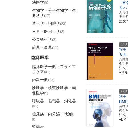
法医学
(8)
「医
リハ
生物学・分子生物学・生
芳賀
命科学
(17)
発行
注文コ
遺伝学・細胞学
(23)
ＭＥ・医用工学
(2)
公衆衛生学
(3)
品切
辞典・事典
(11)
別冊
サル
臨床医学
荒井
発行
臨床医学一般・プライマ
注文コ
リケア
(41)
●サル
内科一般
(13)
診断学・検査診断学・画
品切
像医学
(5)
別冊
呼吸器・循環器・消化器
BMI
(91)
吉峰
発行
糖尿病・内分泌・代謝
(1
注文コ
0)
●BM
腎臓
(9)