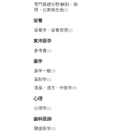
専門基礎分野/解剖・病
理・公衆衛生他
(1)
栄養
栄養学・栄養管理
(2)
東洋医学
参考書
(1)
薬学
薬学一般
(3)
薬剤学
(1)
漢薬・漢方・中医学
(9)
心理
心理学
(1)
歯科医師
隣接医学
(3)