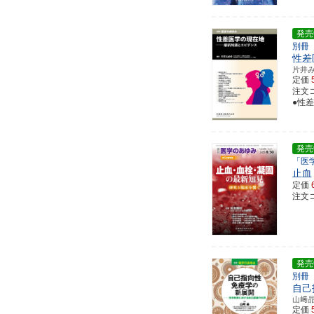
発売
別冊
性差
片井
定価
注文コ
●性
発売
「医
止血
定価
注文コ
発売
別冊
自己
山﨑
定価