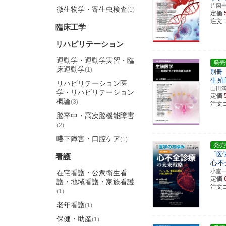
片岡
微生物学・寄生虫検査
(1)
定価
注文コ
臨床工学
リハビリテーション
運動学・運動学実習・臨
発売
床運動学
(1)
別冊
生殖
リハビリテーション医
山田
学・リハビリテーション
定価
概論
(3)
注文コ
脳卒中・高次脳機能障害
(2)
嚥下障害・口腔ケア
(1)
発売
「医
看護
心不
小室
在宅看護・公衆衛生看
定価
護・地域看護・家族看護
注文コ
(1)
老年看護
(1)
保健・助産
(1)