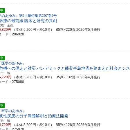
中
学のあゆみ」第5土曜特集第297巻9号
医療の最前線
臨床と研究の共創
成昭 企画
6,820円
（本体 6,200円＋税10％） B5判 ⁄ 220頁
2026年5月発行
ード：286920
中
「医学のあゆみ」
危機への備えと対応
パンデミックと能登半島地震を踏まえた社会とシス
雄一 編
5,720円
（本体 5,200円＋税10％） B5判 ⁄ 132頁
2026年4月発行
ード：275080
中
「医学のあゆみ」
変性疾患の分子病態解明と治療法開発
雅央 編
5,720円
（本体 5,200円＋税10％） B5判 ⁄ 128頁
2026年3月発行
ード：275070