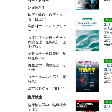
科学・眼科学
(3)
泌尿器科学
(1)
輸液・輸血・血液・血
管・血圧
(14)
発売
別冊
麻酔科学・ペインクリニ
司法
ック
(5)
平林
定価
医療制度・医療社会学・
注文コ
病院管理・医療統計・医
●精
学情報
(9)
予防医学・健康管理・地
域医療
(15)
発売
再生医学・薬物療法・そ
「医
の他
革新
(22)
南学
医学のあゆみ・第５土曜
定価
特集
(78)
注文コ
医学のあゆみ・別冊
(273)
臨床検査
発売
臨床検査医学・臨床検査
別冊
全般
(1)
ゲノ