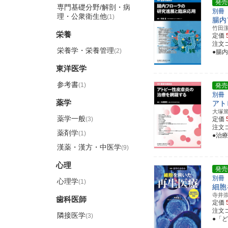
発売
専門基礎分野/解剖・病
別冊
理・公衆衛生他
(1)
腸内
竹田
栄養
定価
注文コ
栄養学・栄養管理
(2)
●腸
東洋医学
参考書
(1)
発売
別冊
薬学
アト
大塚
薬学一般
(3)
定価
注文コ
薬剤学
(1)
●治
漢薬・漢方・中医学
(9)
心理
発売
別冊
心理学
(1)
細胞
寺井
歯科医師
定価
注文コ
隣接医学
(3)
●「