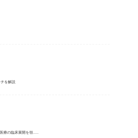
ーチを解説
臨床展開を領......