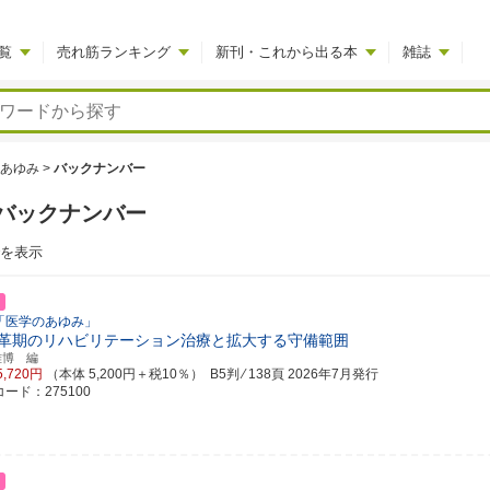
覧
売れ筋ランキング
新刊・これから出る本
雑誌
あゆみ
>
バックナンバー
バックナンバー
でを表示
「医学のあゆみ」
革期のリハビリテーション治療と拡大する守備範囲
雅博 編
5,720円
（本体 5,200円＋税10％） B5判 ⁄ 138頁
2026年7月発行
ード：275100