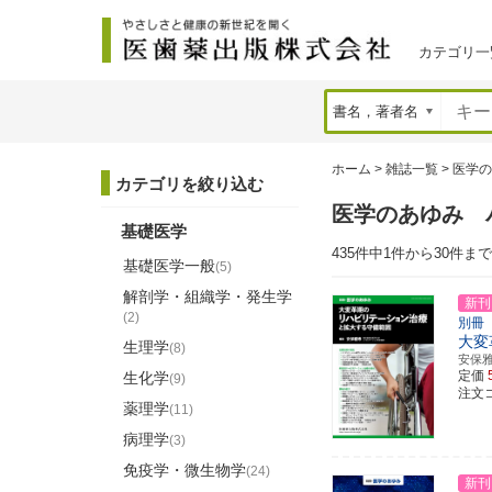
カテゴリ一
ホーム
>
雑誌一覧
>
医学の
カテゴリを絞り込む
医学のあゆみ 
基礎医学
435件中1件から30件ま
基礎医学一般
(5)
解剖学・組織学・発生学
新刊
(2)
別冊
大変
生理学
(8)
安保
定価
生化学
(9)
注文コ
薬理学
(11)
病理学
(3)
免疫学・微生物学
(24)
新刊