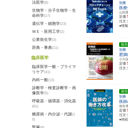
法医学
(8)
別冊
医療
生物学・分子生物学・生
山田
命科学
(17)
定価
注文コ
遺伝学・細胞学
(23)
●情
ＭＥ・医用工学
(2)
公衆衛生学
(3)
発売
辞典・事典
(11)
別冊
肥満
臨床医学
小川
定価
臨床医学一般・プライマ
注文コ
リケア
(41)
内科一般
(13)
診断学・検査診断学・画
発売
像医学
(5)
別冊
呼吸器・循環器・消化器
医師
(91)
相良
定価
糖尿病・内分泌・代謝
(1
注文コ
0)
●持
腎臓
(9)