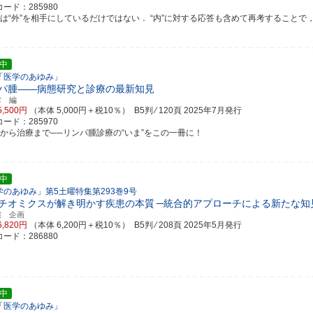
ード：285980
は“外”を相手にしているだけではない． “内”に対する応答も含めて再考することで，謎多
中
「医学のあゆみ」
パ腫――病態研究と診療の最新知見
彦 編
5,500円
（本体 5,000円＋税10％） B5判 ⁄ 120頁
2025年7月発行
ード：285970
断から治療まで──リンパ腫診療の“いま”をこの一冊に！
中
学のあゆみ」第5土曜特集第293巻9号
チオミクスが解き明かす疾患の本質
─統合的アプローチによる新たな知
穣 企画
6,820円
（本体 6,200円＋税10％） B5判 ⁄ 208頁
2025年5月発行
ード：286880
中
「医学のあゆみ」