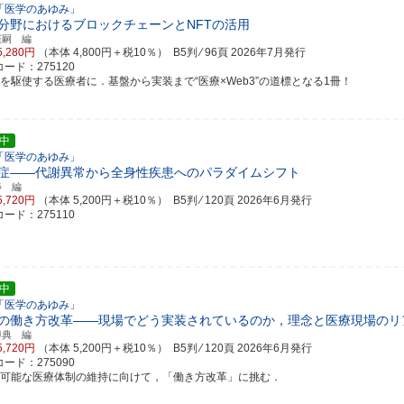
「医学のあゆみ」
分野におけるブロックチェーンとNFTの活用
憲嗣 編
5,280円
（本体 4,800円＋税10％） B5判 ⁄ 96頁
2026年7月発行
ード：275120
報を駆使する医療者に．基盤から実装まで“医療×Web3”の道標となる1冊！
中
「医学のあゆみ」
症――代謝異常から全身性疾患へのパラダイムシフト
渉 編
5,720円
（本体 5,200円＋税10％） B5判 ⁄ 120頁
2026年6月発行
ード：275110
中
「医学のあゆみ」
の働き方改革――現場でどう実装されているのか，理念と医療現場のリ
博典 編
5,720円
（本体 5,200円＋税10％） B5判 ⁄ 120頁
2026年6月発行
ード：275090
続可能な医療体制の維持に向けて，「働き方改革」に挑む．