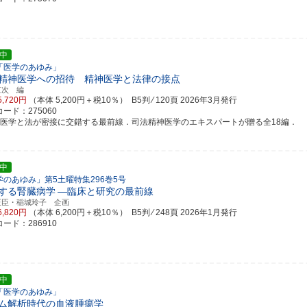
中
「医学のあゆみ」
精神医学への招待 精神医学と法律の接点
直次 編
5,720円
（本体 5,200円＋税10％） B5判 ⁄ 120頁
2026年3月発行
ード：275060
神医学と法が密接に交錯する最前線．司法精神医学のエキスパートが贈る全18編．
中
学のあゆみ」第5土曜特集296巻5号
する腎臓病学
―臨床と研究の最前線
正臣・稲城玲子 企画
6,820円
（本体 6,200円＋税10％） B5判 ⁄ 248頁
2026年1月発行
ード：286910
中
「医学のあゆみ」
ム解析時代の血液腫瘍学