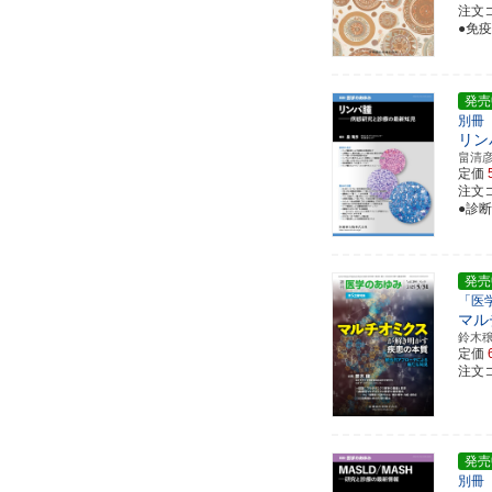
注文コ
●免疫
発売
別冊
リン
畠清
定価
注文コ
●診
発売
「医
マル
鈴木
定価
注文コ
発売
別冊