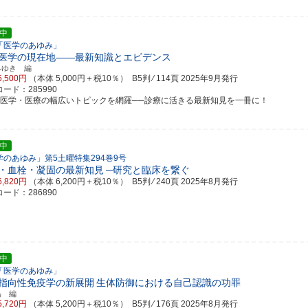
中
「医学のあゆみ」
医学の現在地――最新知識とエビデンス
みゆき 編
5,500円
（本体 5,000円＋税10％） B5判 ⁄ 114頁
2025年9月発行
ード：285990
差医学・医療の幅広いトピックを網羅──診療に活きる最新知見を一冊に！
中
学のあゆみ」第5土曜特集294巻9号
・血栓・凝固の最新知見
─研究と臨床を繋ぐ
6,820円
（本体 6,200円＋税10％） B5判 ⁄ 240頁
2025年8月発行
ード：286890
中
「医学のあゆみ」
指向性免疫学の新展開
生体防御における自己認識の功罪
晶 編
5,720円
（本体 5,200円＋税10％） B5判 ⁄ 176頁
2025年8月発行