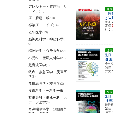
アレルギー・膠原病・リ
発売
ウマチ
(15)
「医
癌・腫瘍一般
がん
(53)
松浦
感染症・エイズ
(14)
定価
注文コ
老年医学
(13)
脳神経科学・神経科学
(3
0)
精神医学・心身医学
発売
(20)
別冊
小児科・産婦人科学
(21)
健康
今中
超音波医学
(1)
定価
注文コ
救命－救急医学・災害医
学
(8)
放射線医学・核医学
(2)
皮膚科学・外科学一般
(9)
発売
別冊
整形外科・形成外科・ス
神経
ポーツ医学
(6)
勝野
定価
耳鼻咽喉科学・頭頸部外
注文コ