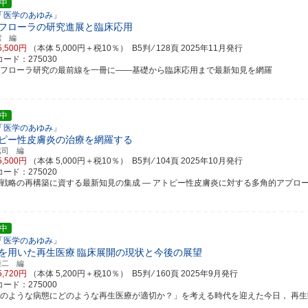
中
「医学のあゆみ」
フローラの研究進展と臨床応用
潔 編
5,500円
（本体 5,000円＋税10％） B5判 ⁄ 128頁
2025年11月発行
ード：275030
内フローラ研究の最前線を一冊に――基礎から臨床応用まで最新知見を網羅
中
「医学のあゆみ」
ピー性皮膚炎の治療を網羅する
篤司 編
5,500円
（本体 5,000円＋税10％） B5判 ⁄ 104頁
2025年10月発行
ード：275020
療戦略の再構築に資する最新知見の集成 ― アトピー性皮膚炎に対する多角的アプロ
中
「医学のあゆみ」
を用いた再生医療
臨床展開の現状と今後の展望
崇二 編
5,720円
（本体 5,200円＋税10％） B5判 ⁄ 160頁
2025年9月発行
ード：275000
どのような病態にどのような再生医療が適切か？」を考える時代を迎えた今日， 再生医療の