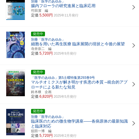
別冊「医学のあゆみ」
腸内フローラの研究進展と臨床応用
竹田潔 編
定価
5,500円
2025年11月発行
発売中
別冊「医学のあゆみ」
細胞を用いた再生医療
臨床展開の現状と今後の展望
寺井崇二 編
定価
5,720円
2025年9月発行
発売中
「医学のあゆみ」第5土曜特集第293巻9号
マルチオミクスが解き明かす疾患の本質
─統合的アプ
ローチによる新たな知見
鈴木穣 企画
定価
6,820円
2025年5月発行
発売中
別冊「医学のあゆみ」
臨床医のための微生物学講座――各病原体の最新知識
と臨床対応
舘田一博 編
定価
5,720円
2025年2月発行