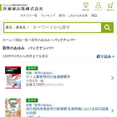
カテゴリ一覧
ランキング
新刊・これから出る本
雑誌
検索
ホーム
>
雑誌一覧
>
医学のあゆみ
>
バックナンバー
医学のあゆみ バックナンバー
120件中1件から30件までを表示
絞り込み »
発売中
別冊「医学のあゆみ」
ゲノム解析時代の血液腫瘍学
片岡圭亮 編
定価
5,720円
2026年1月発行
発売中
別冊「医学のあゆみ」
自己指向性免疫学の新展開
生体防御における自己認識
の功罪
山﨑晶 編