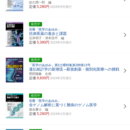
佐久間一郎 編
定価
5,280円
2024年8月発行
発売中
別冊「医学のあゆみ」
抗体医薬の進歩と課題
石井明子・津本浩平 編
定価
5,390円
2024年4月発行
発売中
「医学のあゆみ」第5土曜特集第288巻13号
遺伝統計学の新潮流
─新規創薬・個別化医療への挑戦
岡田随象 企画
定価
6,600円
2024年3月発行
発売中
別冊「医学のあゆみ」
全ゲノム解析に基づく難病のゲノム医学
徳永勝士 編
定価
5,280円
2024年2月発行