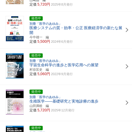
定価
5,720円
2025年8月発行
発売中
別冊「医学のあゆみ」
医療システムの質・効率・公正
医療経済学の新たな展
開
今中雄一 編
定価
5,500円
2024年6月発行
発売中
別冊「医学のあゆみ」
宇宙生命科学の進歩と医学応用への展望
村谷匡史 編
定価
5,060円
2022年9月発行
発売中
別冊「医学のあゆみ」
生殖医学――基礎研究と実地診療の進歩
山田満稔 編
定価
5,720円
2025年12月発行
発売中