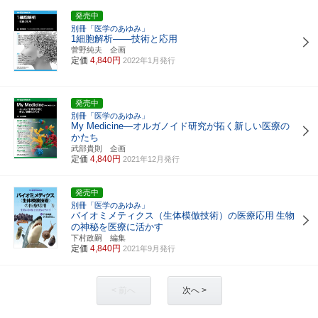
発売中
別冊「医学のあゆみ」
1細胞解析――技術と応用
菅野純夫 企画
定価
4,840円
2022年1月発行
発売中
別冊「医学のあゆみ」
My Medicine―オルガノイド研究が拓く新しい医療の
かたち
武部貴則 企画
定価
4,840円
2021年12月発行
発売中
別冊「医学のあゆみ」
バイオミメティクス（生体模倣技術）の医療応用
生物
の神秘を医療に活かす
下村政嗣 編集
定価
4,840円
2021年9月発行
< 前へ
次へ >