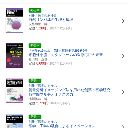
発売中
別冊「医学のあゆみ」
自然リンパ球の生理と病理
茂呂和世 編
定価
5,280円
2024年12月発行
発売中
「医学のあゆみ」第5土曜特集第291巻9号
細胞外小胞・エクソソームの医療応用の未来
藤田雄 企画
定価
6,600円
2024年11月発行
発売中
別冊「医学のあゆみ」
質量分析イメージング法を用いた創薬・医学研究――
時空間マルチオミクスの力
池川雅哉 編
定価
5,720円
2024年9月発行
発売中
別冊「医学のあゆみ」
医学・工学の融合によるイノベーション