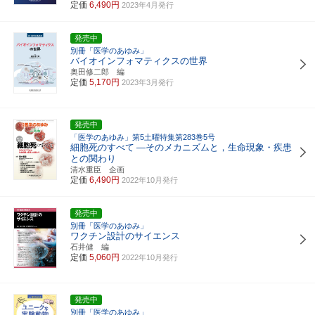
定価
6,490円
2023年4月発行
発売中
別冊「医学のあゆみ」
バイオインフォマティクスの世界
奥田修二郎 編
定価
5,170円
2023年3月発行
発売中
「医学のあゆみ」第5土曜特集第283巻5号
細胞死のすべて
―そのメカニズムと，生命現象・疾患
との関わり
清水重臣 企画
定価
6,490円
2022年10月発行
発売中
別冊「医学のあゆみ」
ワクチン設計のサイエンス
石井健 編
定価
5,060円
2022年10月発行
発売中
別冊「医学のあゆみ」