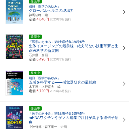
発売中
別冊「医学のあゆみ」
グローバルヘルスの現場力
神馬征峰 編
定価
4,840円
2023年8月発行
発売中
「医学のあゆみ」第5土曜特集286巻5号
生体イメージングの最前線
─絶え間ない技術革新と生
命医科学の新展開
石井優 企画
定価
6,490円
2023年7月発行
発売中
別冊「医学のあゆみ」
五感を科学する――感覚器研究の最前線
木下茂・上野盛夫 編
定価
5,720円
2023年6月発行
発売中
「医学のあゆみ」第5土曜特集285巻5号
mRNAワクチンやゲノム編集で注目が集まる遺伝子治
療
中神啓徳・森下竜一 企画