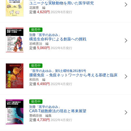
ユニークな実験動物を用いた医学研究
花園豊 編
定価
4,620円
2022年8月発行
発売中
別冊「医学のあゆみ」
構造生命科学による創薬への挑戦
岩崎憲治 編
定価
5,060円
2022年6月発行
発売中
「医学のあゆみ」第5土曜特集281巻5号
腫瘍免疫
－免疫ネットワークから考える基礎と臨床
和田尚 編
定価
6,490円
2022年4月発行
発売中
別冊「医学のあゆみ」
CAR-T細胞療法の現在と将来展望
豊嶋崇徳 編集
定価
4,730円
2022年4月発行