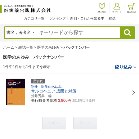
カテゴリ一覧
ランキング
新刊・これから出る本
雑誌
検索
ホーム
>
雑誌一覧
>
医学のあゆみ
>
バックナンバー
医学のあゆみ バックナンバー
1件中1件から1件までを表示
絞り込み »
品切れ
別冊「医学のあゆみ」
サルコペニア
成因と対策
荒井秀典 編
発行時参考価格
3,800円
2015年1月発行
< 前へ
次へ >