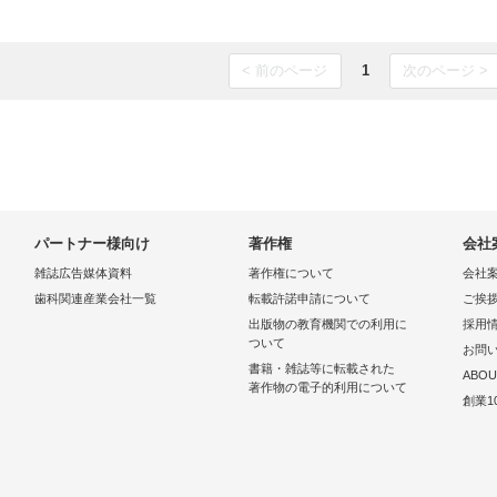
< 前のページ
1
次のページ >
パートナー様向け
著作権
会社
雑誌広告媒体資料
著作権について
会社
歯科関連産業会社一覧
転載許諾申請について
ご挨
出版物の教育機関での利用に
採用
ついて
お問
書籍・雑誌等に転載された
ABOU
著作物の電子的利用について
創業1