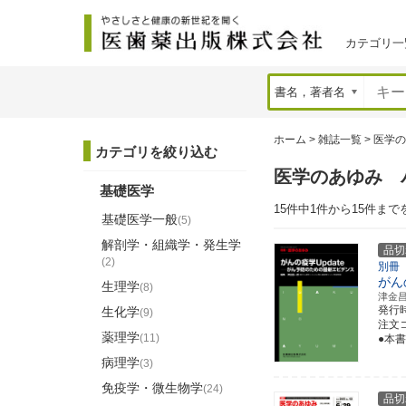
カテゴリ一
ホーム
>
雑誌一覧
>
医学の
カテゴリを絞り込む
医学のあゆみ 
基礎医学
15件中1件から15件まで
基礎医学一般
(5)
解剖学・組織学・発生学
品切
(2)
別冊
がん
生理学
(8)
津金
発行
生化学
(9)
注文コ
薬理学
(11)
●本
病理学
(3)
免疫学・微生物学
(24)
品切