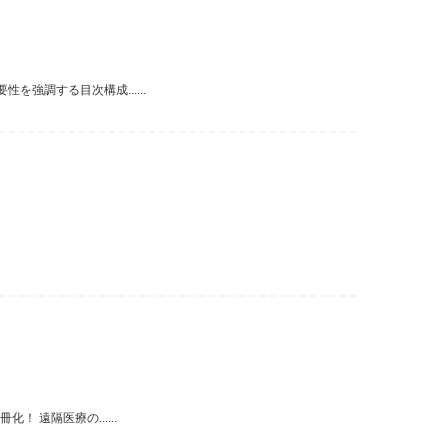
強調する目次構成......
遠隔医療の......