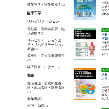
神馬
微生物学・寄生虫検査
(1)
定価
注文コ
臨床工学
●世
リハビリテーション
運動学・運動学実習・臨
発売
床運動学
(1)
別冊
疾病
リハビリテーション医
津金
学・リハビリテーション
定価
概論
(3)
注文コ
●が
脳卒中・高次脳機能障害
(2)
嚥下障害・口腔ケア
(1)
発売
別冊
看護
人生
チ
在宅看護・公衆衛生看
益崎
護・地域看護・家族看護
定価
(1)
注文コ
●が
老年看護
(1)
保健・助産
(1)