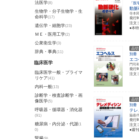
法医学
(8)
「医
動脈
生物学・分子生物学・生
寺本
命科学
(17)
発行
注文コ
遺伝学・細胞学
(23)
●本
ＭＥ・医用工学
(2)
公衆衛生学
(3)
品切
辞典・事典
(11)
別冊
エコ
臨床医学
門司
発行
臨床医学一般・プライマ
注文コ
リケア
(41)
内科一般
(13)
診断学・検査診断学・画
品切
像医学
(5)
別冊
呼吸器・循環器・消化器
テレ
(91)
脇嘉
発行
糖尿病・内分泌・代謝
(1
注文コ
0)
●週
腎臓
(9)