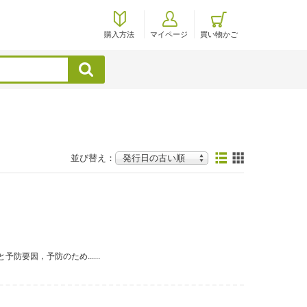
購入方法
マイページ
買い物かご
検索
並び替え：
要因，予防のため......