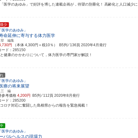
刊「医学のあゆみ」で好評を博した連載企画が，待望の別冊化！ 高齢化と人口減少により，
僅少
「医学のあゆみ」
寿命延伸に寄与する体力医学
政登 編集
4,730円
（本体 4,300円＋税10％） B5判 ⁄ 136頁
2020年4月発行
ード：285150
動と健康のかかわりについて，体力医学の専門家が解説！
れ
「医学のあゆみ」
医療の将来展望
良三 編
時参考価格
4,200円
B5判 ⁄ 112頁
2020年8月発行
ード：285200
型コロナ対応に奮闘した島根県からの報告を緊急掲載！
中
「医学のあゆみ」
ーバルヘルスの現場力