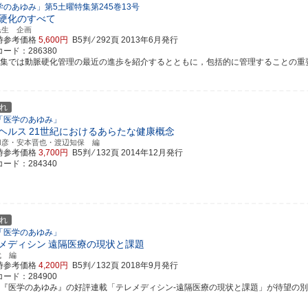
学のあゆみ」第5土曜特集第245巻13号
硬化のすべて
民生 企画
時参考価格
5,600円
B5判 ⁄ 292頁
2013年6月発行
ード：286380
特集では動脈硬化管理の最近の進歩を紹介するとともに，包括的に管理することの重要性を
れ
「医学のあゆみ」
ヘルス
21世紀におけるあらたな健康概念
和彦・安本晋也・渡辺知保 編
時参考価格
3,700円
B5判 ⁄ 132頁
2014年12月発行
ード：284340
れ
「医学のあゆみ」
メディシン
遠隔医療の現状と課題
代 編
時参考価格
4,200円
B5判 ⁄ 132頁
2018年9月発行
ード：284900
刊『医学のあゆみ』の好評連載「テレメディシン-遠隔医療の現状と課題」が待望の別冊化！ 