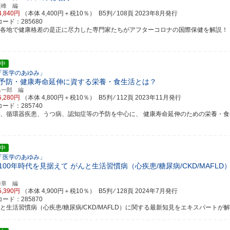
征峰 編
4,840円
（本体 4,400円＋税10％） B5判 ⁄ 108頁
2023年8月発行
ード：285680
界各地で健康格差の是正に尽力した専門家たちがアフターコロナの国際保健を解説！
中
「医学のあゆみ」
予防・健康寿命延伸に資する栄養・食生活とは？
昌一郎 編
5,280円
（本体 4,800円＋税10％） B5判 ⁄ 112頁
2023年11月発行
ード：285740
ん、循環器疾患、うつ病、認知症等の予防を中心に、 健康寿命延伸のための栄養・
中
「医学のあゆみ」
100年時代を見据えて がんと生活習慣病（心疾患/糖尿病/CKD/MAFL
裕章 編
5,390円
（本体 4,900円＋税10％） B5判 ⁄ 128頁
2024年7月発行
ード：285870
んと生活習慣病（心疾患/糖尿病/CKD/MAFLD）に関する最新知見をエキスパートが