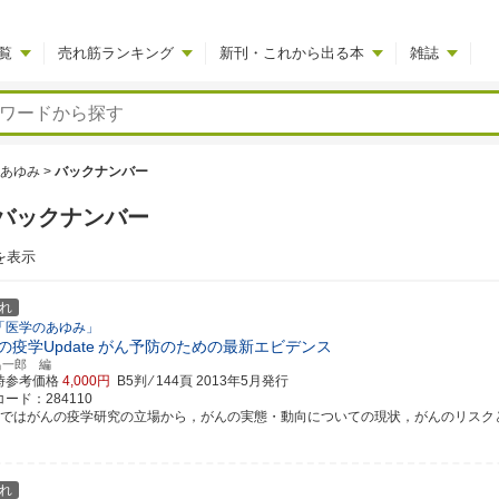
覧
売れ筋ランキング
新刊・これから出る本
雑誌
あゆみ
>
バックナンバー
バックナンバー
を表示
れ
「医学のあゆみ」
の疫学Update
がん予防のための最新エビデンス
昌一郎 編
時参考価格
4,000円
B5判 ⁄ 144頁
2013年5月発行
ード：284110
書ではがんの疫学研究の立場から，がんの実態・動向についての現状，がんのリスクと予防
れ