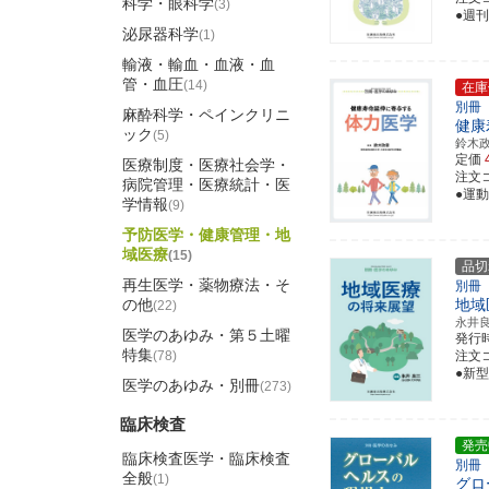
科学・眼科学
(3)
●週
泌尿器科学
(1)
輸液・輸血・血液・血
管・血圧
(14)
在庫
別冊
麻酔科学・ペインクリニ
健康
ック
(5)
鈴木
定価
医療制度・医療社会学・
注文コ
病院管理・医療統計・医
●運
学情報
(9)
予防医学・健康管理・地
域医療
(15)
品切
再生医学・薬物療法・そ
別冊
の他
地域
(22)
永井
医学のあゆみ・第５土曜
発行
特集
(78)
注文コ
●新
医学のあゆみ・別冊
(273)
臨床検査
発売
臨床検査医学・臨床検査
別冊
全般
(1)
グロ