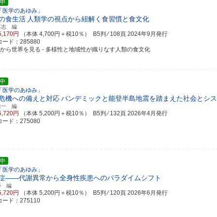
中
「医学のあゆみ」
の食生活
人類学の視点から紐解く食習慣と食文化
厚志 編
5,170円
（本体 4,700円＋税10％） B5判 ⁄ 108頁
2024年9月発行
ード：285880
卓から世界を見る - 多様性と地域性が織りなす人類の食文化
中
「医学のあゆみ」
危機への備えと対応
パンデミックと能登半島地震を踏まえた社会とシス
雄一 編
5,720円
（本体 5,200円＋税10％） B5判 ⁄ 132頁
2026年4月発行
ード：275080
中
「医学のあゆみ」
症――代謝異常から全身性疾患へのパラダイムシフト
渉 編
5,720円
（本体 5,200円＋税10％） B5判 ⁄ 120頁
2026年6月発行
ード：275110