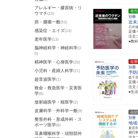
アレルギー・膠原病・リ
発売
ウマチ
(15)
別冊
癌・腫瘍一般
近未
(53)
石井
感染症・エイズ
(14)
定価
注文コ
老年医学
(13)
●教
脳神経科学・神経科学
(3
0)
精神医学・心身医学
在庫
(20)
別冊
小児科・産婦人科学
(21)
予防
森千
超音波医学
(1)
定価
注文コ
救命－救急医学・災害医
●生
学
(8)
放射線医学・核医学
(2)
皮膚科学・外科学一般
(9)
品切
別冊
整形外科・形成外科・ス
地域
ポーツ医学
(6)
夏原
発行
耳鼻咽喉科学・頭頸部外
注文コ