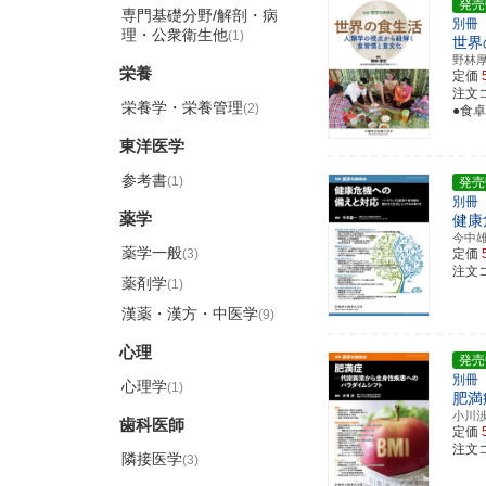
発売
専門基礎分野/解剖・病
別冊
理・公衆衛生他
(1)
世界
野林
栄養
定価
注文コ
栄養学・栄養管理
(2)
●食
東洋医学
参考書
(1)
発売
別冊
薬学
健康
今中
薬学一般
(3)
定価
注文コ
薬剤学
(1)
漢薬・漢方・中医学
(9)
心理
発売
別冊
心理学
(1)
肥満
小川
歯科医師
定価
注文コ
隣接医学
(3)