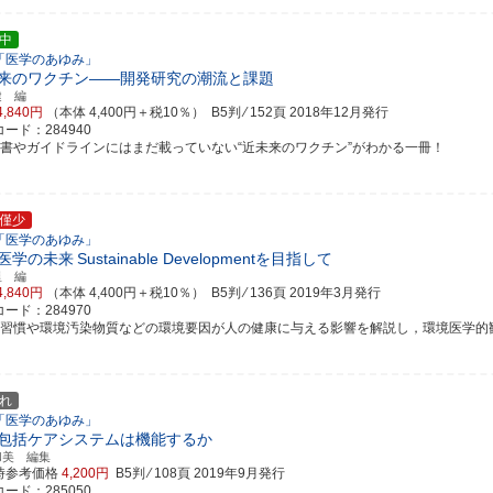
中
「医学のあゆみ」
来のワクチン――開発研究の潮流と課題
健 編
4,840円
（本体 4,400円＋税10％） B5判 ⁄ 152頁
2018年12月発行
ード：284940
科書やガイドラインにはまだ載っていない“近未来のワクチン”がわかる一冊！
僅少
「医学のあゆみ」
医学の未来
Sustainable Developmentを目指して
里 編
4,840円
（本体 4,400円＋税10％） B5判 ⁄ 136頁
2019年3月発行
ード：284970
活習慣や環境汚染物質などの環境要因が人の健康に与える影響を解説し，環境医学的観点か
れ
「医学のあゆみ」
包括ケアシステムは機能するか
和美 編集
時参考価格
4,200円
B5判 ⁄ 108頁
2019年9月発行
ード：285050