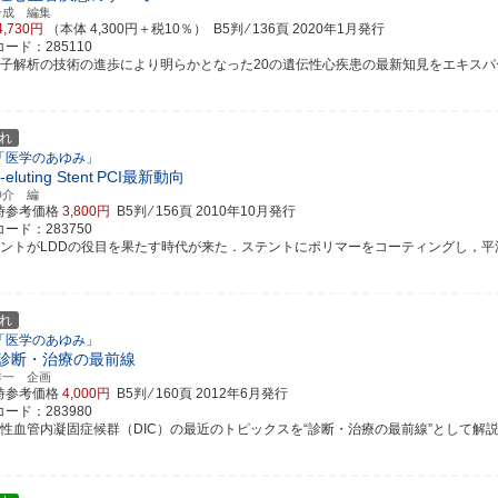
一成 編集
4,730円
（本体 4,300円＋税10％） B5判 ⁄ 136頁
2020年1月発行
ード：285110
伝子解析の技術の進歩により明らかとなった20の遺伝性心疾患の最新知見をエキスパ
れ
「医学のあゆみ」
-eluting Stent
PCI最新動向
伸介 編
時参考価格
3,800円
B5判 ⁄ 156頁
2010年10月発行
ード：283750
テントがLDDの役目を果たす時代が来た．ステントにポリマーをコーティングし，平滑筋の
れ
「医学のあゆみ」
診断・治療の最前線
洋一 企画
時参考価格
4,000円
B5判 ⁄ 160頁
2012年6月発行
ード：283980
種性血管内凝固症候群（DIC）の最近のトピックスを“診断・治療の最前線”として解