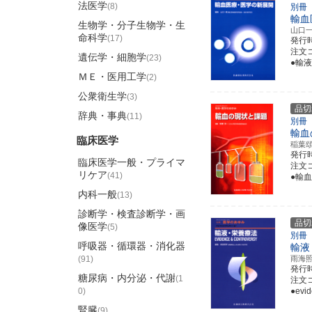
法医学
(8)
別冊
輸血
生物学・分子生物学・生
山口
命科学
(17)
発行
注文コ
遺伝学・細胞学
(23)
●輸
ＭＥ・医用工学
(2)
公衆衛生学
(3)
品切
辞典・事典
(11)
別冊
輸血
臨床医学
稲葉
発行
臨床医学一般・プライマ
注文コ
リケア
(41)
●輸
内科一般
(13)
診断学・検査診断学・画
品切
像医学
(5)
別冊
呼吸器・循環器・消化器
輸液・
(91)
雨海
発行
糖尿病・内分泌・代謝
(1
注文コ
0)
●ev
腎臓
(9)