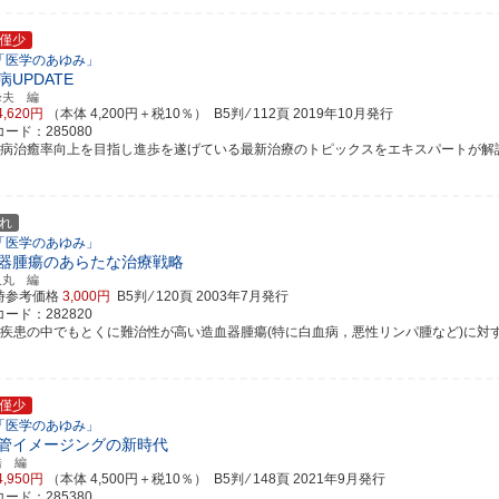
僅少
「医学のあゆみ」
病UPDATE
峰夫 編
4,620円
（本体 4,200円＋税10％） B5判 ⁄ 112頁
2019年10月発行
ード：285080
血病治癒率向上を目指し進歩を遂げている最新治療のトピックスをエキスパートが解
れ
「医学のあゆみ」
器腫瘍のあらたな治療戦略
久丸 編
時参考価格
3,000円
B5判 ⁄ 120頁
2003年7月発行
ード：282820
液疾患の中でもとくに難治性が高い造血器腫瘍(特に白血病，悪性リンパ腫など)に対する治
僅少
「医学のあゆみ」
管イメージングの新時代
浩 編
4,950円
（本体 4,500円＋税10％） B5判 ⁄ 148頁
2021年9月発行
ード：285380