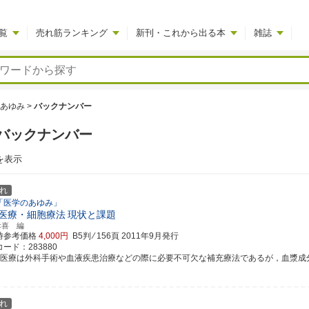
覧
売れ筋ランキング
新刊・これから出る本
雑誌
あゆみ
>
バックナンバー
バックナンバー
を表示
れ
「医学のあゆみ」
医療・細胞療法
現状と課題
孝喜 編
時参考価格
4,000円
B5判 ⁄ 156頁
2011年9月発行
ード：283880
血医療は外科手術や血液疾患治療などの際に必要不可欠な補充療法であるが，血漿成分の不
れ