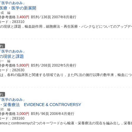
「医学のあゆみ」
医療・医学の新展開
一成 編
時参考価格
3,400円
B5判 ⁄ 136頁
2007年8月発行
ード：283310
液の現状と課題，輸血副作用，細胞療法・再生医療・バンクなどについてのアップデ
れ
「医学のあゆみ」
の現状と課題
頌一 編
時参考価格
5,800円
B5判 ⁄ 268頁
2002年5月発行
ード：282630
血は，各科の臨床医と関連する領域であり，またPL法の施行以降の数年来，輸血についての
れ
「医学のあゆみ」
栄養療法 EVIDENCE & CONTROVERSY
照祥 編
時参考価格
3,000円
B5判 ⁄ 96頁
2006年4月発行
ード：283160
idenceとcontroversyの2つのキーワードから輸液・栄養療法の現在を編み出し，栄養療...