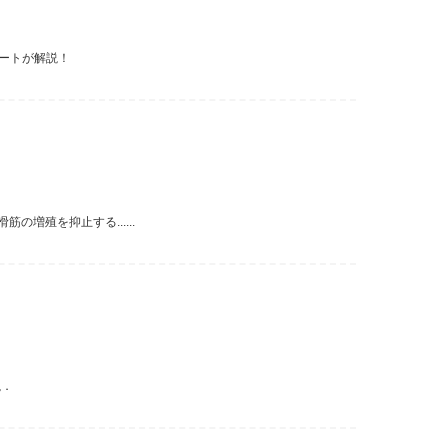
ートが解説！
増殖を抑止する......
説．