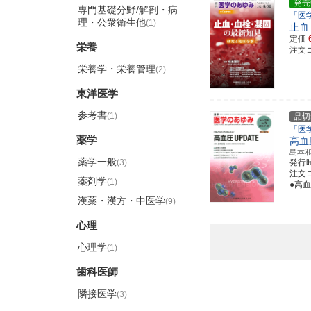
発売
専門基礎分野/解剖・病
「医
理・公衆衛生他
(1)
止血
定価
栄養
注文コ
栄養学・栄養管理
(2)
東洋医学
参考書
(1)
品切
「医
薬学
高血
島本
薬学一般
(3)
発行
注文コ
薬剤学
(1)
●高
漢薬・漢方・中医学
(9)
心理
心理学
(1)
歯科医師
隣接医学
(3)