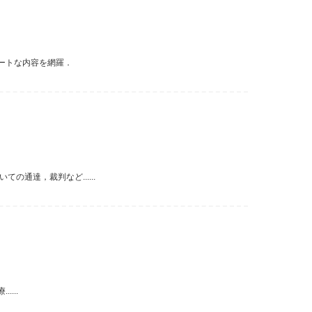
ートな内容を網羅．
通達，裁判など......
...