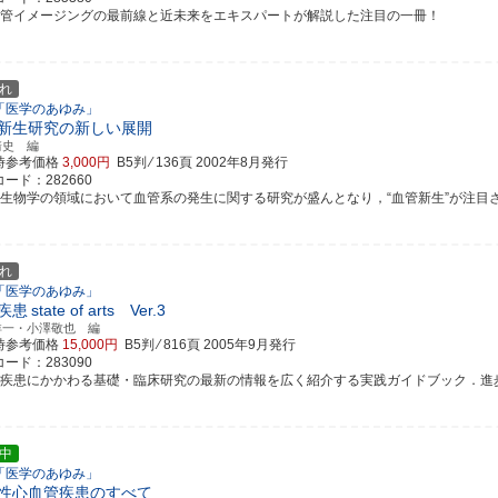
血管イメージングの最前線と近未来をエキスパートが解説した注目の一冊！
れ
「医学のあゆみ」
新生研究の新しい展開
靖史 編
時参考価格
3,000円
B5判 ⁄ 136頁
2002年8月発行
ード：282660
礎生物学の領域において血管系の発生に関する研究が盛んとなり，“血管新生”が注目されて
れ
「医学のあゆみ」
疾患
state of arts Ver.3
洋一・小澤敬也 編
時参考価格
15,000円
B5判 ⁄ 816頁
2005年9月発行
ード：283090
液疾患にかかわる基礎・臨床研究の最新の情報を広く紹介する実践ガイドブック．進歩がと
中
「医学のあゆみ」
性心血管疾患のすべて