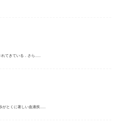
きている．さら......
くに著しい血液疾......