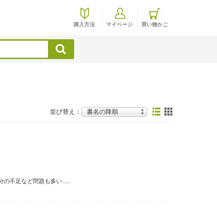
購入方法
マイページ
買い物かご
検索
並び替え：
足など問題も多い......