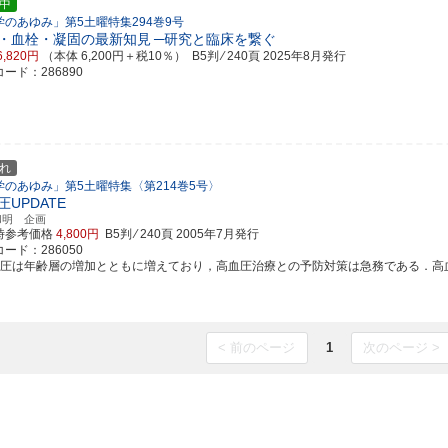
中
学のあゆみ」第5土曜特集294巻9号
・血栓・凝固の最新知見
─研究と臨床を繋ぐ
6,820円
（本体 6,200円＋税10％） B5判 ⁄ 240頁
2025年8月発行
ード：286890
れ
学のあゆみ」第5土曜特集〈第214巻5号〉
圧UPDATE
和明 企画
時参考価格
4,800円
B5判 ⁄ 240頁
2005年7月発行
ード：286050
血圧は年齢層の増加とともに増えており，高血圧治療との予防対策は急務である．高血圧治
< 前のページ
1
次のページ >