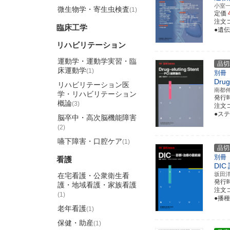
小室
微生物学・寄生虫検査
(1)
定価
注文コ
臨床工学
●遺
リハビリテーション
運動学・運動学実習・臨
品切
床運動学
(1)
別冊
Drug
リハビリテーション医
南都
学・リハビリテーション
発行
概論
(3)
注文コ
●ス
脳卒中・高次脳機能障害
(2)
嚥下障害・口腔ケア
(1)
品切
別冊
看護
DIC
坂田
在宅看護・公衆衛生看
発行
護・地域看護・家族看護
注文コ
(1)
●播
老年看護
(1)
保健・助産
(1)