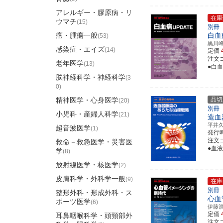
アレルギー・膠原病・リ
在庫
ウマチ
(15)
別冊
癌・腫瘍一般
白血
(53)
黒川
感染症・エイズ
(14)
定価
注文コ
老年医学
(13)
●白
脳神経科学・神経科学
(3
0)
精神医学・心身医学
品切
(20)
別冊
小児科・産婦人科学
(21)
造血
平井
超音波医学
(1)
発行
注文コ
救命－救急医学・災害医
●血
学
(8)
放射線医学・核医学
(2)
皮膚科学・外科学一般
(9)
在庫
別冊
整形外科・形成外科・ス
心血
ポーツ医学
(6)
伊藤
定価
耳鼻咽喉科学・頭頸部外
注文コ