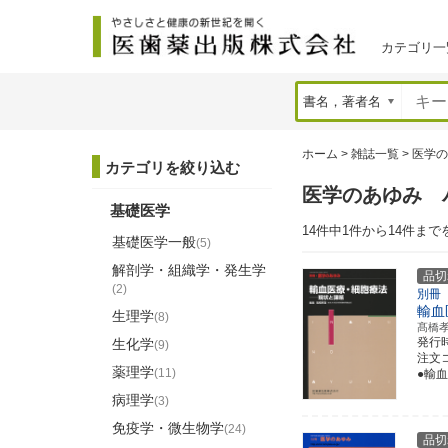
カテゴリ一
ホーム
>
雑誌一覧
>
医学の
カテゴリを絞り込む
医学のあゆみ 
基礎医学
14件中1件から14件まで
基礎医学一般
(5)
解剖学・組織学・発生学
品切
(2)
別冊
輸血
生理学
(8)
髙橋
発行
生化学
(9)
注文コ
薬理学
(11)
●輸
病理学
(3)
免疫学・微生物学
(24)
品切