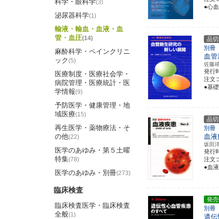
科学・眼科学
(3)
●心
泌尿器科学
(1)
輸液・輸血・血液・血
管・血圧
(14)
品切
別冊
麻酔科学・ペインクリニ
血管
ック
(5)
佐藤
発行
医療制度・医療社会学・
注文コ
病院管理・医療統計・医
●基
学情報
(9)
予防医学・健康管理・地
域医療
(15)
品切
再生医学・薬物療法・そ
別冊
の他
血液
(22)
坂田
医学のあゆみ・第５土曜
発行
特集
(78)
注文コ
●血
医学のあゆみ・別冊
(273)
臨床検査
発売
臨床検査医学・臨床検査
別冊
全般
(1)
遺伝