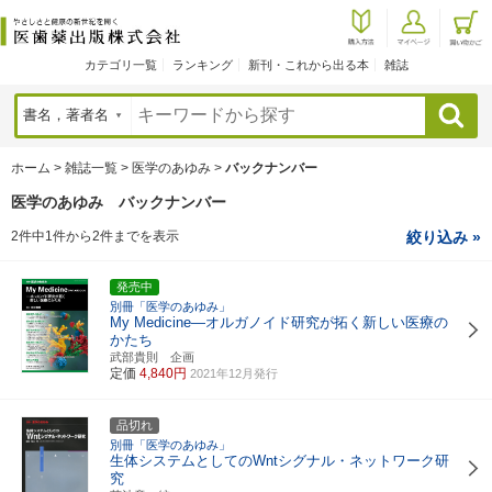
カテゴリ一覧
ランキング
新刊・これから出る本
雑誌
検索
ホーム
>
雑誌一覧
>
医学のあゆみ
>
バックナンバー
医学のあゆみ バックナンバー
2件中1件から2件までを表示
絞り込み »
発売中
別冊「医学のあゆみ」
My Medicine―オルガノイド研究が拓く新しい医療の
かたち
武部貴則 企画
定価
4,840円
2021年12月発行
品切れ
別冊「医学のあゆみ」
生体システムとしてのWntシグナル・ネットワーク研
究